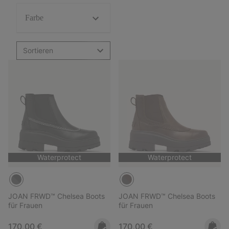
Farbe
Sortieren
Waterprotect
Waterprotect
JOAN FRWD™ Chelsea Boots
JOAN FRWD™ Chelsea Boots
für Frauen
für Frauen
Regular price:
Regular price:
170,00 €
170,00 €