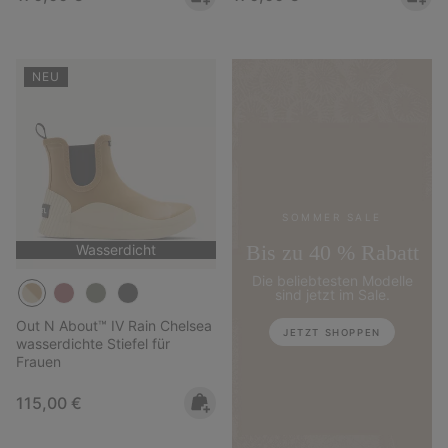
NEU
SOMMER SALE
Bis zu 40 % Rabatt
Wasserdicht
Die beliebtesten Modelle
sind jetzt im Sale.
Out N About™ IV Rain Chelsea
JETZT SHOPPEN
wasserdichte Stiefel für
Frauen
Regular price:
115,00 €