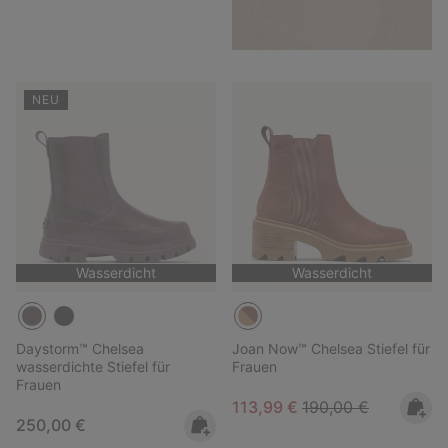
NEU
Wasserdicht
Wasserdicht
Daystorm™ Chelsea
Joan Now™ Chelsea Stiefel für
wasserdichte Stiefel für
Frauen
Frauen
Sale price:
Regular price:
113,99 €
190,00 €
Regular price:
250,00 €