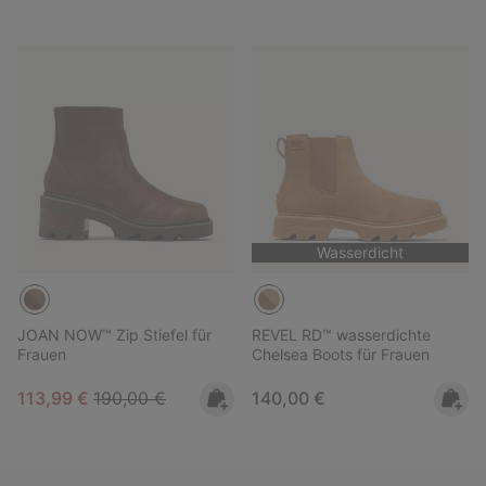
Wasserdicht
JOAN NOW™ Zip Stiefel für
REVEL RD™ wasserdichte
Frauen
Chelsea Boots für Frauen
Sale price:
Regular price:
Regular price:
113,99 €
190,00 €
140,00 €