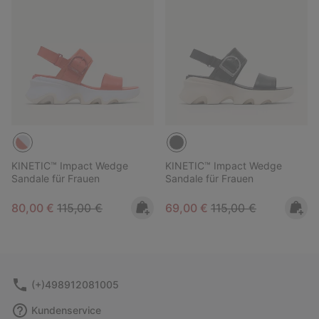
KINETIC™ Impact Wedge
KINETIC™ Impact Wedge
Sandale für Frauen
Sandale für Frauen
Sale price:
Regular price:
Sale price:
Regular price:
80,00 €
115,00 €
69,00 €
115,00 €
(+)498912081005
Kundenservice