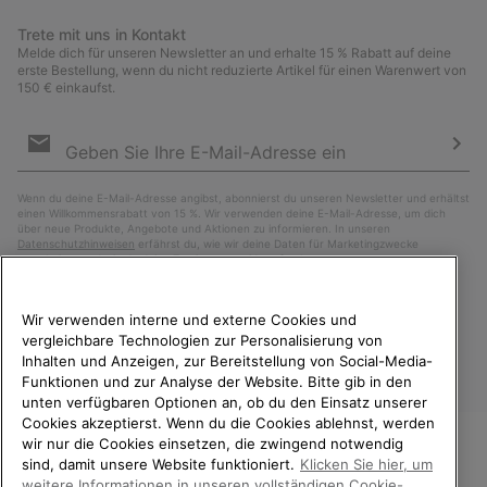
Trete mit uns in Kontakt
Melde dich für unseren Newsletter an und erhalte 15 % Rabatt auf deine
erste Bestellung, wenn du nicht reduzierte Artikel für einen Warenwert von
150 € einkaufst.
Newsletter-
Anmeldung
Abo
Wenn du deine E-Mail-Adresse angibst, abonnierst du unseren Newsletter und erhältst
einen Willkommensrabatt von 15 %. Wir verwenden deine E-Mail-Adresse, um dich
über neue Produkte, Angebote und Aktionen zu informieren. In unseren
Datenschutzhinweisen
erfährst du, wie wir deine Daten für Marketingzwecke
verarbeiten und wie du deine Zustimmung widerrufen kannst.
Wir verwenden interne und externe Cookies und
vergleichbare Technologien zur Personalisierung von
Inhalten und Anzeigen, zur Bereitstellung von Social-Media-
Funktionen und zur Analyse der Website. Bitte gib in den
unten verfügbaren Optionen an, ob du den Einsatz unserer
Cookies akzeptierst. Wenn du die Cookies ablehnst, werden
wir nur die Cookies einsetzen, die zwingend notwendig
sind, damit unsere Website funktioniert.
Klicken Sie hier, um
Deutschland
WILLKOMMEN BEI SOREL.
weitere Informationen in unseren vollständigen Cookie-