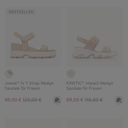
BESTSELLER
Joanie™ IV Y Strap Wedge
KINETIC™ Impact Wedge
Sandale für Frauen
Sandale für Frauen
Sale price:
Regular price:
Sale price:
Regular price:
96,00 €
120,00 €
69,00 €
115,00 €