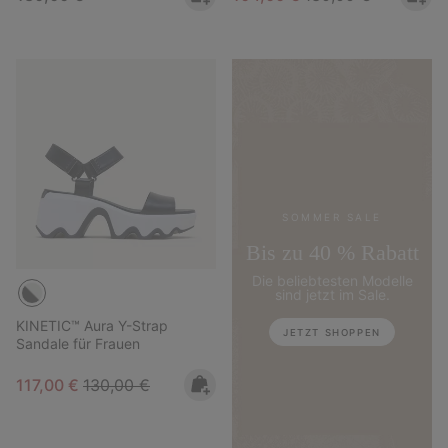
SOMMER SALE
Bis zu 40 % Rabatt
Die beliebtesten Modelle
sind jetzt im Sale.
KINETIC™ Aura Y-Strap
JETZT SHOPPEN
Sandale für Frauen
Sale price:
Regular price:
117,00 €
130,00 €