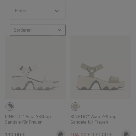
Farbe
Sortieren
KINETIC™ Aura Y-Strap
KINETIC™ Aura Y-Strap
Sandale für Frauen
Sandale für Frauen
Regular price:
Sale price:
Regular price:
130,00 €
104,00 €
130,00 €