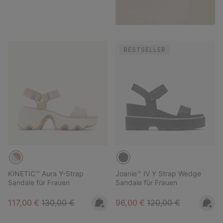
BESTSELLER
KINETIC™ Aura Y-Strap
Joanie™ IV Y Strap Wedge
Sandale für Frauen
Sandale für Frauen
Sale price:
Regular price:
Sale price:
Regular price:
117,00 €
130,00 €
96,00 €
120,00 €