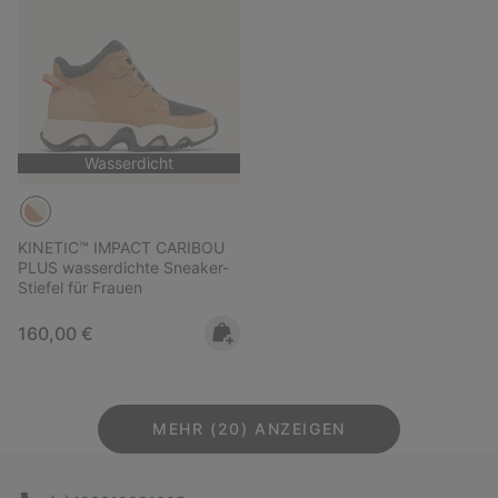
Wasserdicht
KINETIC™ IMPACT CARIBOU
PLUS wasserdichte Sneaker-
Stiefel für Frauen
Regular price:
160,00 €
MEHR (20) ANZEIGEN