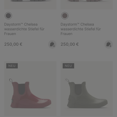
Daystorm™ Chelsea
Daystorm™ Chelsea
wasserdichte Stiefel für
wasserdichte Stiefel für
Frauen
Frauen
Regular price:
Regular price:
250,00 €
250,00 €
NEU
NEU