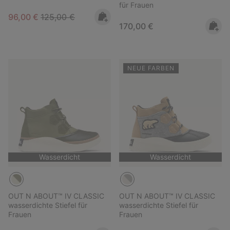
für Frauen
Sale price:
Regular price:
96,00 €
125,00 €
Regular price:
170,00 €
NEUE FARBEN
Wasserdicht
Wasserdicht
OUT N ABOUT™ IV CLASSIC
OUT N ABOUT™ IV CLASSIC
wasserdichte Stiefel für
wasserdichte Stiefel für
Frauen
Frauen