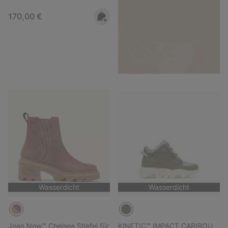
Regular price:
170,00 €
Wasserdicht
Wasserdicht
Joan Now™ Chelsea Stiefel für
KINETIC™ IMPACT CARIBOU