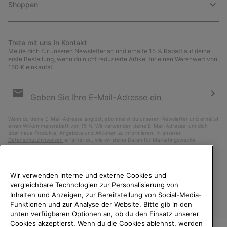
Shoppen
Trete mit uns in Kontakt
Melde dich für unseren Newsletter an und erhalte 15 % Rabatt auf deine
erste Bestellung, wenn du nicht reduzierte Artikel für einen Warenwert von
150 € einkaufst.
Newsletter-
Anmeldung
Abo
Wenn du deine E-Mail-Adresse angibst, abonnierst du unseren Newsletter und erhältst
einen Willkommensrabatt von 15 %. Wir verwenden deine E-Mail-Adresse, um dich
über neue Produkte, Angebote und Aktionen zu informieren. In unseren
Datenschutzhinweisen
erfährst du, wie wir deine Daten für Marketingzwecke
verarbeiten und wie du deine Zustimmung widerrufen kannst.
Wir verwenden interne und externe Cookies und
vergleichbare Technologien zur Personalisierung von
Inhalten und Anzeigen, zur Bereitstellung von Social-Media-
Funktionen und zur Analyse der Website. Bitte gib in den
unten verfügbaren Optionen an, ob du den Einsatz unserer
Cookies akzeptierst. Wenn du die Cookies ablehnst, werden