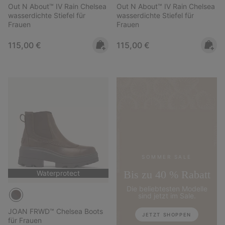
Out N About™ IV Rain Chelsea
Out N About™ IV Rain Chelsea
wasserdichte Stiefel für
wasserdichte Stiefel für
Frauen
Frauen
Regular price:
Regular price:
115,00 €
115,00 €
SOMMER SALE
Bis zu 40 % Rabatt
Waterprotect
Die beliebtesten Modelle
sind jetzt im Sale.
JOAN FRWD™ Chelsea Boots
JETZT SHOPPEN
für Frauen