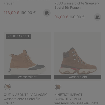
Frauen
PLUS wasserdichte Sneaker-
Stiefel für Frauen
Sale price:
Regular price:
113,99 €
190,00 €
Sale price:
Regular price:
96,00 €
160,00 €
NEUE FARBEN
Wasserdicht
Wasserdicht
OUT N ABOUT™ IV CLASSIC
KINETIC™ IMPACT
wasserdichte Stiefel für
CONQUEST PLUS
Frauen
wasserdichte Sneaker-Stiefel