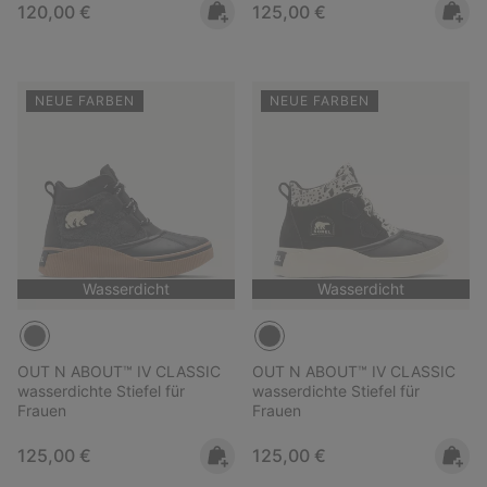
Regular price:
Regular price:
120,00 €
125,00 €
NEUE FARBEN
NEUE FARBEN
Wasserdicht
Wasserdicht
OUT N ABOUT™ IV CLASSIC
OUT N ABOUT™ IV CLASSIC
wasserdichte Stiefel für
wasserdichte Stiefel für
Frauen
Frauen
Regular price:
Regular price:
125,00 €
125,00 €