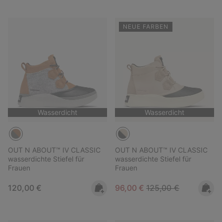
NEUE FARBEN
Wasserdicht
Wasserdicht
OUT N ABOUT™ IV CLASSIC
OUT N ABOUT™ IV CLASSIC
wasserdichte Stiefel für
wasserdichte Stiefel für
Frauen
Frauen
Regular price:
Sale price:
Regular price:
120,00 €
96,00 €
125,00 €