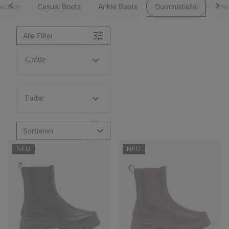
decken
Casual Boots
Ankle Boots
Gummistiefel
Che
Alle Filter
Größe
Farbe
Sortieren
NEU
NEU