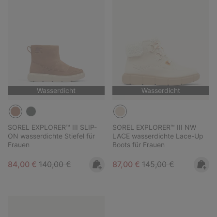
Wasserdicht
Wasserdicht
SOREL EXPLORER™ III SLIP-
SOREL EXPLORER™ III NW
ON wasserdichte Stiefel für
LACE wasserdichte Lace-Up
Frauen
Boots für Frauen
Sale price:
Regular price:
Sale price:
Regular price:
84,00 €
140,00 €
87,00 €
145,00 €