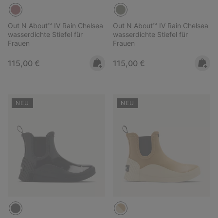
Out N About™ IV Rain Chelsea
Out N About™ IV Rain Chelsea
wasserdichte Stiefel für
wasserdichte Stiefel für
Frauen
Frauen
Regular price:
Regular price:
115,00 €
115,00 €
NEU
NEU