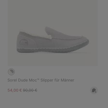
Sorel Dude Moc™ Slipper für Männer
Sale price:
Regular price:
54,00 €
90,00 €