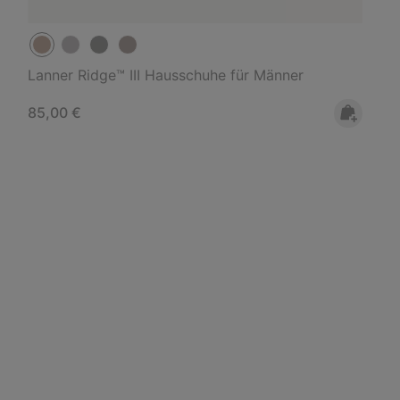
Lanner Ridge™ III Hausschuhe für Männer
Regular price:
85,00 €