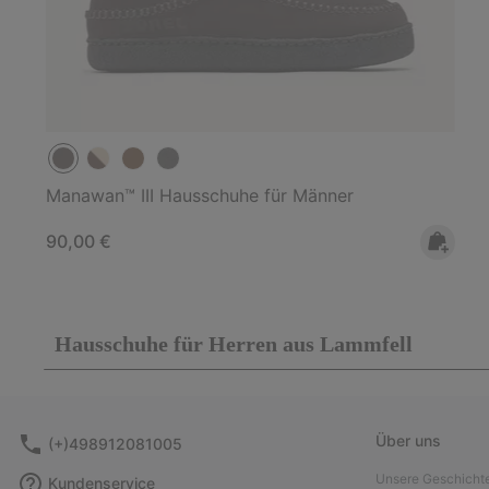
Manawan™ III Hausschuhe für Männer
Regular price:
90,00 €
Hausschuhe für Herren aus Lammfell
Über uns
(+)498912081005
Unsere Geschicht
Kundenservice