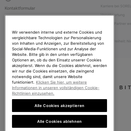
Karriere bei SORE
Kontaktformular
Verantwortung
Größentabelle
Affiliate Partner 
Anleitung zur Schuhpflege
Wir verwenden interne und externe Cookies und
Presse
Rücksendungen
vergleichbare Technologien zur Personalisierung
Barrierefreiheit: N
Vom Kaufvertrag zurücktreten
von Inhalten und Anzeigen, zur Bereitstellung von
Social-Media-Funktionen und zur Analyse der
Bestellstatus
Website. Bitte gib in den unten verfügbaren
Optionen an, ob du den Einsatz unserer Cookies
Versand
akzeptierst. Wenn du die Cookies ablehnst, werden
Zahlung
wir nur die Cookies einsetzen, die zwingend
notwendig sind, damit unsere Website
Häufig gestellte Fragen
funktioniert.
Klicken Sie hier, um weitere
BI
Informationen in unseren vollständigen Cookie-
Richtlinien einzusehen.
Alle Cookies akzeptieren
Deutschland
Alle Cookies ablehnen
©
2026
SOREL. Alle Rechte vorbehalten.