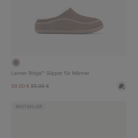
Lanner Ridge™ Slipper für Männer
Sale price:
Regular price:
59,00 €
85,00 €
BESTSELLER