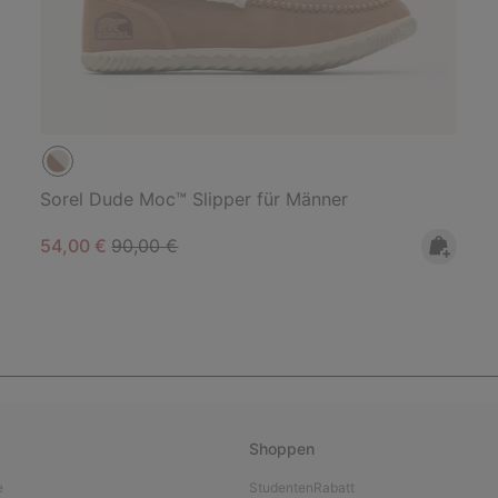
Sorel Dude Moc™ Slipper für Männer
Sale price:
Regular price:
54,00 €
90,00 €
Shoppen
e
StudentenRabatt