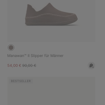
Manawan™ II Slipper für Männer
Sale price:
Regular price:
54,00 €
90,00 €
BESTSELLER