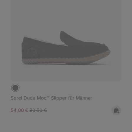
Sorel Dude Moc™ Slipper für Männer
Sale price:
Regular price:
54,00 €
90,00 €