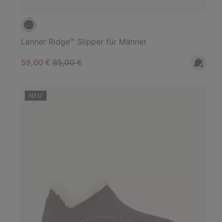
Lanner Ridge™ Slipper für Männer
Sale price:
Regular price:
59,00 €
85,00 €
NEU