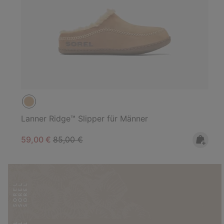
Lanner Ridge™ Slipper für Männer
Sale price:
Regular price:
59,00 €
85,00 €