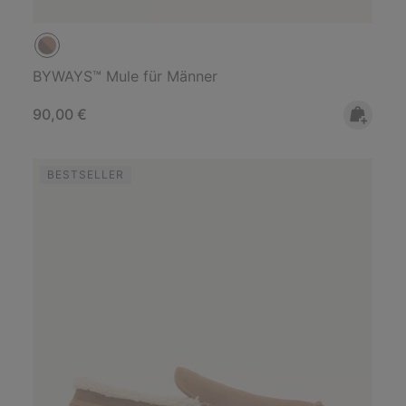
BYWAYS™ Mule für Männer
Regular price:
90,00 €
BESTSELLER