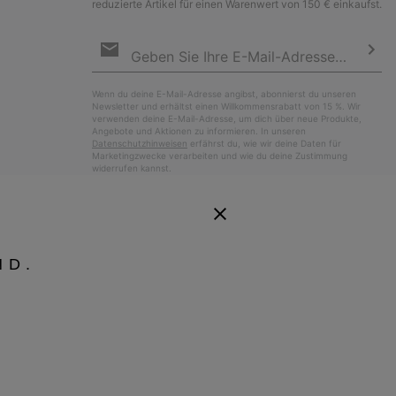
reduzierte Artikel für einen Warenwert von 150 € einkaufst.
Newsletter-
Anmeldung
Abo
Wenn du deine E-Mail-Adresse angibst, abonnierst du unseren
Newsletter und erhältst einen Willkommensrabatt von 15 %. Wir
verwenden deine E-Mail-Adresse, um dich über neue Produkte,
Angebote und Aktionen zu informieren. In unseren
Datenschutzhinweisen
erfährst du, wie wir deine Daten für
Marketingzwecke verarbeiten und wie du deine Zustimmung
widerrufen kannst.
ND.