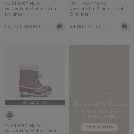
YOOT PAC™ Nylon
YOOT PAC™ Nylon
wasserdichte Schneestiefel
wasserdichte Schneestiefel
für Kinder
für Kinder
Sale price:
Regular price:
Sale price:
Regular price:
54,00 €
90,00 €
54,00 €
90,00 €
SOMMER SALE
Bis zu 40 % Rabatt
Wasserdicht
Die beliebtesten Modelle
sind jetzt im Sale.
YOOT PAC™ Nylon
JETZT SHOPPEN
wasserdichte Schneestiefel