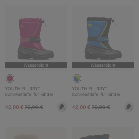
Wasserdicht
Wasserdicht
YOUTH FLURRY™
YOUTH FLURRY™
Schneestiefel für Kinder
Schneestiefel für Kinder
Sale price:
Regular price:
Sale price:
Regular price:
42,00 €
70,00 €
42,00 €
70,00 €