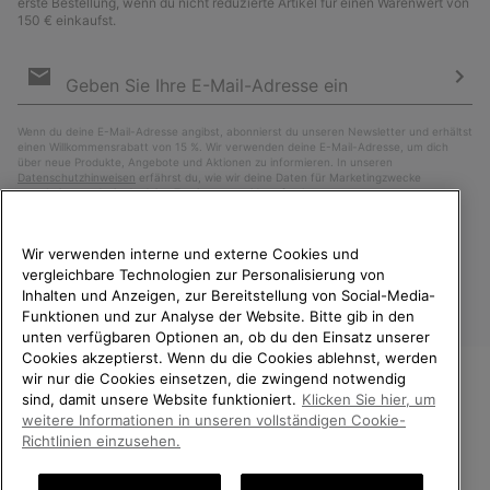
erste Bestellung, wenn du nicht reduzierte Artikel für einen Warenwert von
150 € einkaufst.
Newsletter-
Anmeldung
Abo
Wenn du deine E-Mail-Adresse angibst, abonnierst du unseren Newsletter und erhältst
einen Willkommensrabatt von 15 %. Wir verwenden deine E-Mail-Adresse, um dich
über neue Produkte, Angebote und Aktionen zu informieren. In unseren
Datenschutzhinweisen
erfährst du, wie wir deine Daten für Marketingzwecke
verarbeiten und wie du deine Zustimmung widerrufen kannst.
Wir verwenden interne und externe Cookies und
vergleichbare Technologien zur Personalisierung von
Inhalten und Anzeigen, zur Bereitstellung von Social-Media-
Funktionen und zur Analyse der Website. Bitte gib in den
unten verfügbaren Optionen an, ob du den Einsatz unserer
Cookies akzeptierst. Wenn du die Cookies ablehnst, werden
wir nur die Cookies einsetzen, die zwingend notwendig
sind, damit unsere Website funktioniert.
Klicken Sie hier, um
Deutschland
WILLKOMMEN BEI SOREL.
weitere Informationen in unseren vollständigen Cookie-
BITTE WÄHLEN SIE IHR
©
2026
SOREL. Alle Rechte vorbehalten.
Richtlinien einzusehen.
LIEFERLAND.
Datenschutz
Nutzungsbedingungen