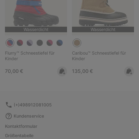
Wasserdicht
Wasserdicht
Flurry™ Schneestiefel für
Caribou™ Schneestiefel für
Kinder
Kinder
Regular price:
Regular price:
70,00 €
135,00 €
(+)498912081005
Kundenservice
Kontaktformular
Größentabelle