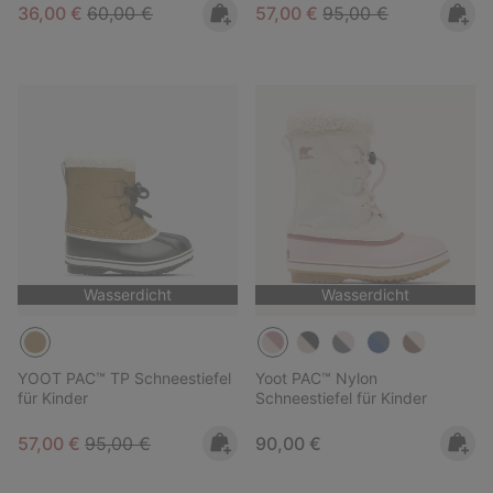
Sale price:
Regular price:
Sale price:
Regular price:
36,00 €
60,00 €
57,00 €
95,00 €
Wasserdicht
Wasserdicht
YOOT PAC™ TP Schneestiefel
Yoot PAC™ Nylon
für Kinder
Schneestiefel für Kinder
Sale price:
Regular price:
Regular price:
57,00 €
95,00 €
90,00 €