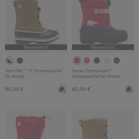
Wasserdicht
Wasserdicht
Yoot PAC™ TP Schneestiefel
Snow Commander™
für Kinder
Schneestiefel für Kinder
Regular price:
Regular price:
95,00 €
65,00 €