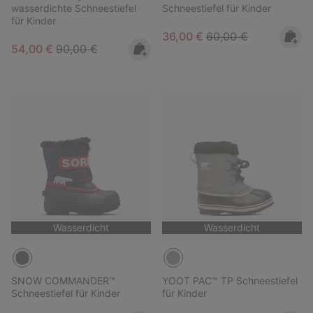
wasserdichte Schneestiefel
Schneestiefel für Kinder
für Kinder
Sale price:
Regular price:
36,00 €
60,00 €
Sale price:
Regular price:
54,00 €
90,00 €
Wasserdicht
Wasserdicht
SNOW COMMANDER™
YOOT PAC™ TP Schneestiefel
Schneestiefel für Kinder
für Kinder