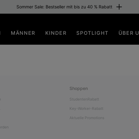
Sommer Sale: Bestseller mit bis zu 40 % Rabatt
N
MÄNNER
KINDER
SPOTLIGHT
ÜBER 
Shoppen
e
StudentenRabatt
L
Key-Worker-Rabatt
Aktuelle Promotions
werden