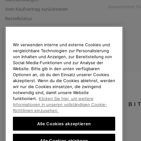
Barrierefreiheit: N
Vom Kaufvertrag zurücktreten
Bestellstatus
Versand
Zahlung
Wir verwenden interne und externe Cookies und
Häufig gestellte Fragen
vergleichbare Technologien zur Personalisierung
von Inhalten und Anzeigen, zur Bereitstellung von
Social-Media-Funktionen und zur Analyse der
Website. Bitte gib in den unten verfügbaren
Optionen an, ob du den Einsatz unserer Cookies
akzeptierst. Wenn du die Cookies ablehnst, werden
Deutschland
wir nur die Cookies einsetzen, die zwingend
notwendig sind, damit unsere Website
©
2026
SOREL. Alle Rechte vorbehalten.
funktioniert.
Klicken Sie hier, um weitere
BI
Datenschutz
Nutzungsbedingungen
Allgemeine Verkaufsbedingungen
Informationen in unseren vollständigen Cookie-
Richtlinien einzusehen.
Kundenservice: Mo- Fr. 9:00 - 13:00 & 14:00- 18:00 Uhr
(+)498912081005
Alle Cookies akzeptieren
Alle Cookies ablehnen