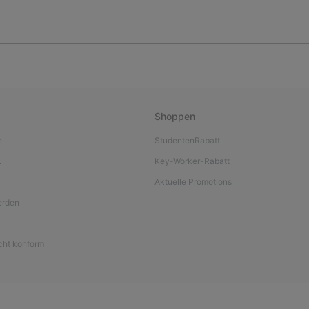
Shoppen
e
StudentenRabatt
L
Key-Worker-Rabatt
Aktuelle Promotions
werden
icht konform