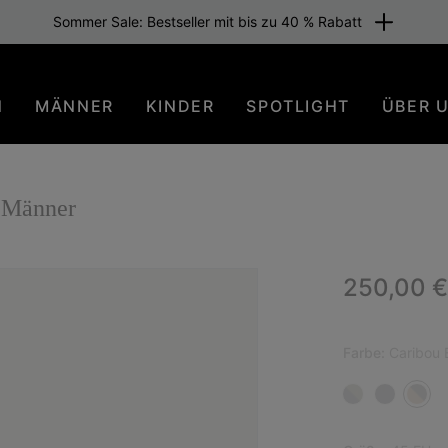
Sommer Sale: Bestseller mit bis zu 40 % Rabatt
N
MÄNNER
KINDER
SPOTLIGHT
ÜBER 
Männer
Regular p
250,00 €
Farbe:
Caribou B