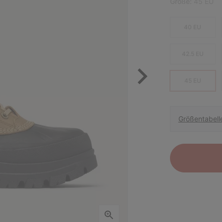
Größe:
45 EU
40 EU
42.5 EU
45 EU
Größentabell