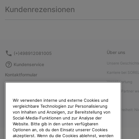
Kundenrezensionen
Über uns
(+)498912081005
Unsere Geschicht
Kundenservice
Karriere bei SORE
Kontaktformular
Verantwortung
Größentabelle
Affiliate Partner 
Anleitung zur Schuhpflege
Wir verwenden interne und externe Cookies und
Presse
Rücksendungen
vergleichbare Technologien zur Personalisierung
Barrierefreiheit: N
Vom Kaufvertrag zurücktreten
von Inhalten und Anzeigen, zur Bereitstellung von
Social-Media-Funktionen und zur Analyse der
Bestellstatus
Website. Bitte gib in den unten verfügbaren
Optionen an, ob du den Einsatz unserer Cookies
Versand
akzeptierst. Wenn du die Cookies ablehnst, werden