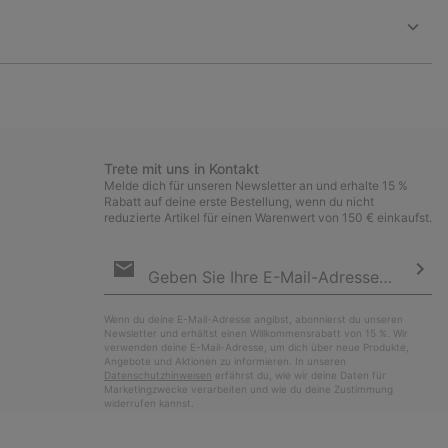
collap
sectio
Expan
or
collap
sectio
Trete mit uns in Kontakt
Melde dich für unseren Newsletter an und erhalte 15 %
Rabatt auf deine erste Bestellung, wenn du nicht
reduzierte Artikel für einen Warenwert von 150 € einkaufst.
Newsletter-
Anmeldung
Abo
Wenn du deine E-Mail-Adresse angibst, abonnierst du unseren
Newsletter und erhältst einen Willkommensrabatt von 15 %. Wir
verwenden deine E-Mail-Adresse, um dich über neue Produkte,
Angebote und Aktionen zu informieren. In unseren
Datenschutzhinweisen
erfährst du, wie wir deine Daten für
Marketingzwecke verarbeiten und wie du deine Zustimmung
widerrufen kannst.