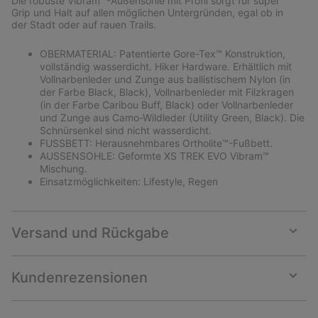
Die robuste Vibram™-Außensohle mit Profil sorgt für super
Grip und Halt auf allen möglichen Untergründen, egal ob in
der Stadt oder auf rauen Trails.
OBERMATERIAL: Patentierte Gore-Tex™ Konstruktion,
vollständig wasserdicht. Hiker Hardware. Erhältlich mit
Vollnarbenleder und Zunge aus ballistischem Nylon (in
der Farbe Black, Black), Vollnarbenleder mit Filzkragen
(in der Farbe Caribou Buff, Black) oder Vollnarbenleder
und Zunge aus Camo-Wildleder (Utility Green, Black). Die
Schnürsenkel sind nicht wasserdicht.
FUSSBETT: Herausnehmbares Ortholite™-Fußbett.
AUSSENSOHLE: Geformte XS TREK EVO Vibram™
Mischung.
Einsatzmöglichkeiten: Lifestyle, Regen
Versand und Rückgabe
Expan
or
collap
Kundenrezensionen
sectio
Expan
or
collap