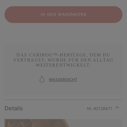
IN DEN WARENKORB
DAS CARIBOU™-HERITAGE, DEM DU
VERTRAUST, WURDE FÜR DEN ALLTAG
WEITERENTWICKELT.
WASSERDICHT
Details
Nr. #
2138671
Expan
or
collap