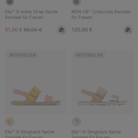
Ella™ III Ankle Strap flache
REIN CB™ Crisscross Sandale
Sandale für Frauen
für Frauen
Sale price:
Regular price:
Regular price:
51,00 €
85,00 €
120,00 €
BESTSELLER
BESTSELLER
Ella™ III Slingback flache
Ella™ III Slingback flache
Sandale für Frauen
Sandale für Frauen