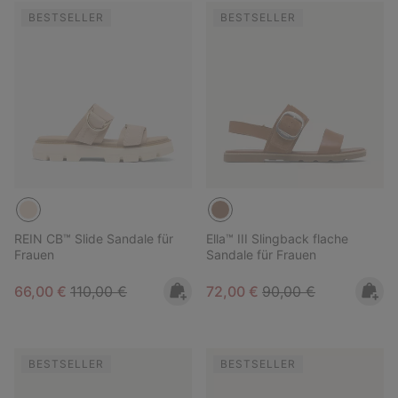
BESTSELLER
BESTSELLER
REIN CB™ Slide Sandale für
Ella™ III Slingback flache
Frauen
Sandale für Frauen
Sale price:
Regular price:
Sale price:
Regular price:
66,00 €
110,00 €
72,00 €
90,00 €
BESTSELLER
BESTSELLER