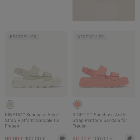
BESTSELLER
BESTSELLER
KINETIC™ Sunchase Ankle
KINETIC™ Sunchase Ankle
Strap Platform Sandale für
Strap Platform Sandale für
Frauen
Frauen
Sale price:
Regular price:
Sale price:
Regular price:
90,00 €
100,00 €
90,00 €
100,00 €