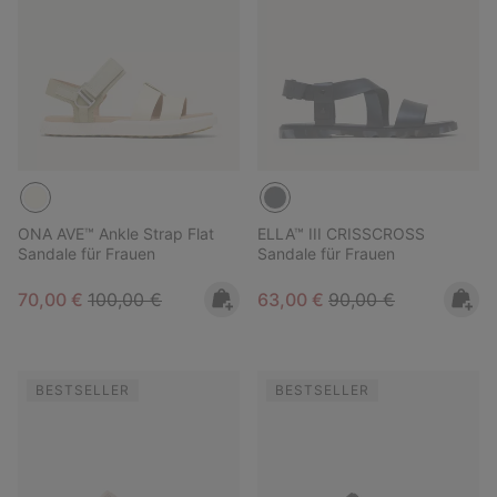
ONA AVE™ Ankle Strap Flat
ELLA™ III CRISSCROSS
Sandale für Frauen
Sandale für Frauen
Sale price:
Regular price:
Sale price:
Regular price:
70,00 €
100,00 €
63,00 €
90,00 €
BESTSELLER
BESTSELLER