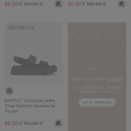
Sale price:
Regular price:
Sale price:
Regular price:
80,00 €
100,00 €
90,00 €
100,00 €
BESTSELLER
SOMMER SALE
Bis zu 40 % Rabatt
Die beliebtesten Modelle
sind jetzt im Sale.
KINETIC™ Sunchase Ankle
JETZT SHOPPEN
Strap Platform Sandale für
Frauen
Sale price:
Regular price:
80,00 €
100,00 €