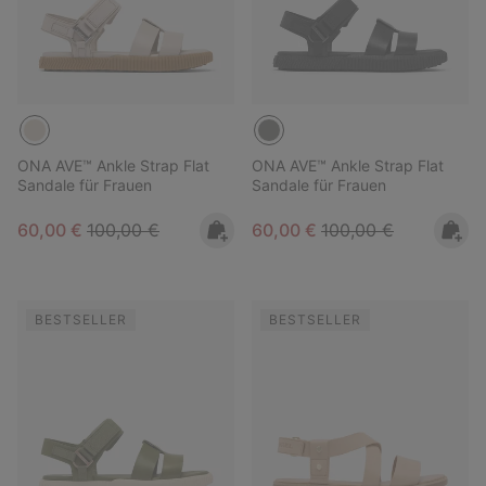
ONA AVE™ Ankle Strap Flat
ONA AVE™ Ankle Strap Flat
Sandale für Frauen
Sandale für Frauen
Sale price:
Regular price:
Sale price:
Regular price:
60,00 €
100,00 €
60,00 €
100,00 €
BESTSELLER
BESTSELLER