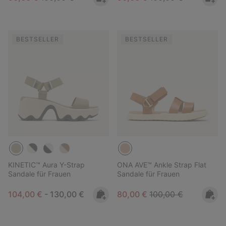
BESTSELLER
BESTSELLER
KINETIC™ Aura Y-Strap
ONA AVE™ Ankle Strap Flat
Sandale für Frauen
Sandale für Frauen
Minimum sale price:
Maximum price:
Sale price:
Regular price:
104,00 €
-
130,00 €
80,00 €
100,00 €