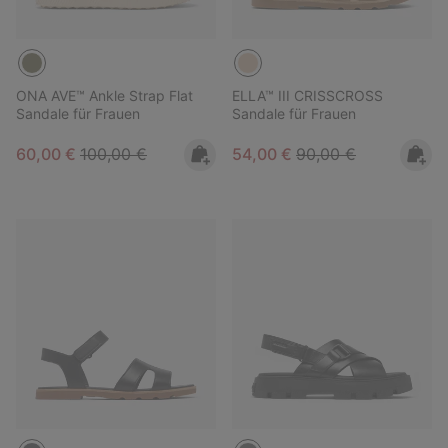
ONA AVE™ Ankle Strap Flat
ELLA™ III CRISSCROSS
Sandale für Frauen
Sandale für Frauen
Sale price:
Regular price:
Sale price:
Regular price:
60,00 €
100,00 €
54,00 €
90,00 €