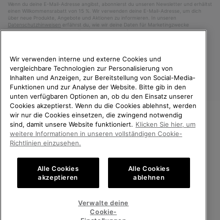
Wenn du deine E-Mail-Adresse angibst, abonnierst du unseren Newsletter und erhältst
einen Willkommensrabatt von 15 %. Wir verwenden deine E-Mail-Adresse, um dich
über neue Produkte, Angebote und Aktionen zu informieren. In unseren
Datenschutzhinweisen
erfährst du, wie wir deine Daten für Marketingzwecke
verarbeiten und wie du deine Zustimmung widerrufen kannst.
Wir verwenden interne und externe Cookies und
vergleichbare Technologien zur Personalisierung von
Inhalten und Anzeigen, zur Bereitstellung von Social-Media-
Funktionen und zur Analyse der Website. Bitte gib in den
unten verfügbaren Optionen an, ob du den Einsatz unserer
Cookies akzeptierst. Wenn du die Cookies ablehnst, werden
wir nur die Cookies einsetzen, die zwingend notwendig
sind, damit unsere Website funktioniert.
Klicken Sie hier, um
Deutschland
WILLKOMMEN BEI SOREL.
weitere Informationen in unseren vollständigen Cookie-
BITTE WÄHLEN SIE IHR
Richtlinien einzusehen.
©
2026
SOREL. Alle Rechte vorbehalten.
LIEFERLAND.
Datenschutz
Nutzungsbedingungen
Alle Cookies
Alle Cookies
Online-Einkauf verfügbar
Allgemeine Verkaufsbedingungen
Garantiebestimmungen
Cookies
akzeptieren
ablehnen
Impressum
Public CBCR
United States
Online-
Verwalte deine
Einkauf
Cookie-
Kundenservice: Mo- Fr. 9:00 - 13:00 & 14:00- 18:00 Uhr
verfügb
Germany
Deutschland
Online-
(+)498912081005