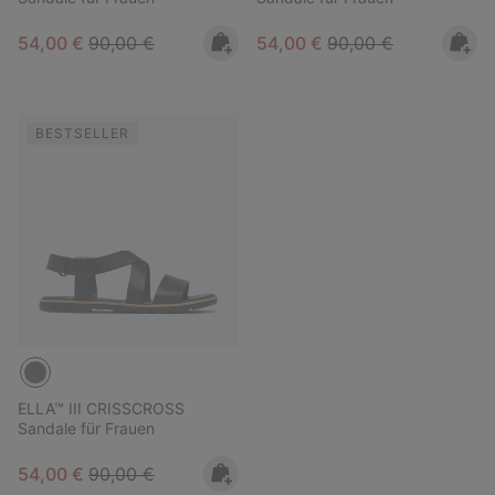
Sale price:
Regular price:
Sale price:
Regular price:
54,00 €
90,00 €
54,00 €
90,00 €
BESTSELLER
ELLA™ III CRISSCROSS
Sandale für Frauen
Sale price:
Regular price:
54,00 €
90,00 €