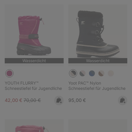
Wasserdicht
Wasserdicht
YOUTH FLURRY™
Yoot PAC™ Nylon
Schneestiefel für Jugendliche
Schneestiefel für Jugendliche
Sale price:
Regular price:
Regular price:
42,00 €
70,00 €
95,00 €