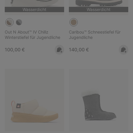
Wasserdicht
Wasserdicht
Out N About™ IV Chillz
Caribou™ Schneestiefel für
Winterstiefel für Jugendliche
Jugendliche
Regular price:
Regular price:
100,00 €
140,00 €