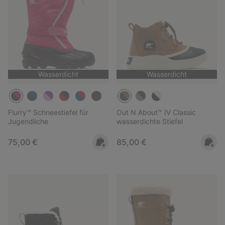
Wasserdicht
Wasserdicht
Flurry™ Schneestiefel für
Out N About™ IV Classic
Jugendliche
wasserdichte Stiefel
Regular price:
Regular price:
75,00 €
85,00 €