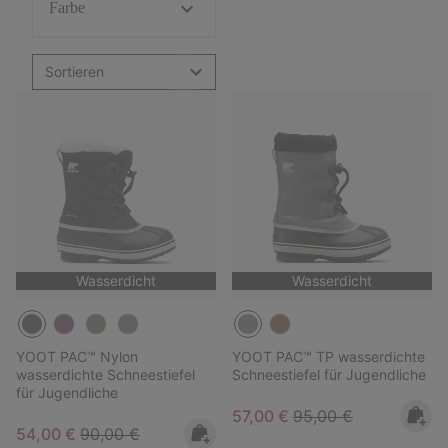
Farbe
Sortieren
Wasserdicht
Wasserdicht
YOOT PAC™ Nylon
YOOT PAC™ TP wasserdichte
wasserdichte Schneestiefel
Schneestiefel für Jugendliche
für Jugendliche
Sale price:
Regular price:
57,00 €
95,00 €
Sale price:
Regular price:
54,00 €
90,00 €