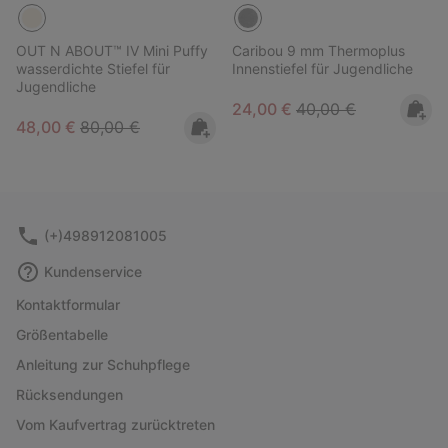
OUT N ABOUT™ IV Mini Puffy
Caribou 9 mm Thermoplus
wasserdichte Stiefel für
Innenstiefel für Jugendliche
Jugendliche
Sale price:
Regular price:
24,00 €
40,00 €
Sale price:
Regular price:
48,00 €
80,00 €
(+)498912081005
Kundenservice
Kontaktformular
Größentabelle
Anleitung zur Schuhpflege
Rücksendungen
Vom Kaufvertrag zurücktreten