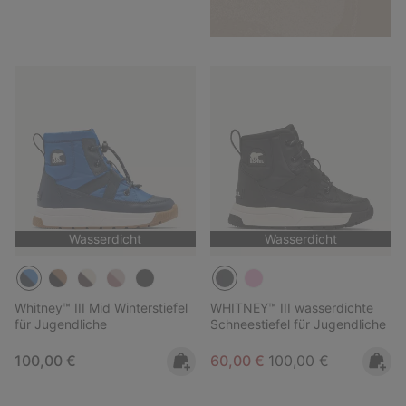
Wasserdicht
Wasserdicht
Whitney™ III Mid Winterstiefel
WHITNEY™ III wasserdichte
für Jugendliche
Schneestiefel für Jugendliche
Regular price:
Sale price:
Regular price:
100,00 €
60,00 €
100,00 €