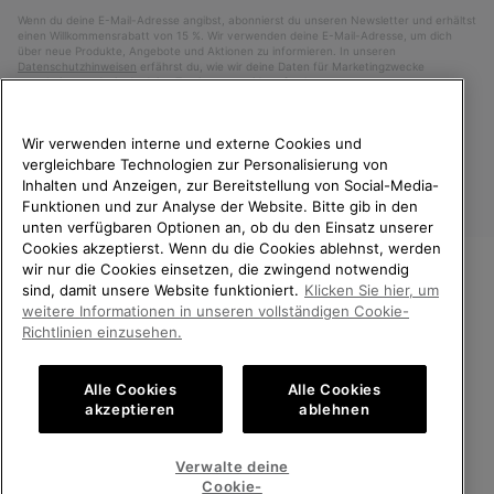
Wenn du deine E-Mail-Adresse angibst, abonnierst du unseren Newsletter und erhältst
einen Willkommensrabatt von 15 %. Wir verwenden deine E-Mail-Adresse, um dich
über neue Produkte, Angebote und Aktionen zu informieren. In unseren
Datenschutzhinweisen
erfährst du, wie wir deine Daten für Marketingzwecke
verarbeiten und wie du deine Zustimmung widerrufen kannst.
Wir verwenden interne und externe Cookies und
vergleichbare Technologien zur Personalisierung von
Inhalten und Anzeigen, zur Bereitstellung von Social-Media-
Funktionen und zur Analyse der Website. Bitte gib in den
unten verfügbaren Optionen an, ob du den Einsatz unserer
Cookies akzeptierst. Wenn du die Cookies ablehnst, werden
wir nur die Cookies einsetzen, die zwingend notwendig
sind, damit unsere Website funktioniert.
Klicken Sie hier, um
Deutschland
WILLKOMMEN BEI SOREL.
weitere Informationen in unseren vollständigen Cookie-
BITTE WÄHLEN SIE IHR
©
2026
SOREL. Alle Rechte vorbehalten.
Richtlinien einzusehen.
LIEFERLAND.
Datenschutz
Nutzungsbedingungen
Alle Cookies
Alle Cookies
Online-Einkauf verfügbar
Allgemeine Verkaufsbedingungen
Garantiebestimmungen
Cookies
akzeptieren
ablehnen
Impressum
Public CBCR
United States
Online-
Verwalte deine
Einkauf
Cookie-
Kundenservice: Mo- Fr. 9:00 - 13:00 & 14:00- 18:00 Uhr