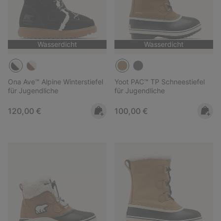
Wasserdicht
Wasserdicht
Ona Ave™ Alpine Winterstiefel
Yoot PAC™ TP Schneestiefel
für Jugendliche
für Jugendliche
Regular price:
Regular price:
120,00 €
100,00 €