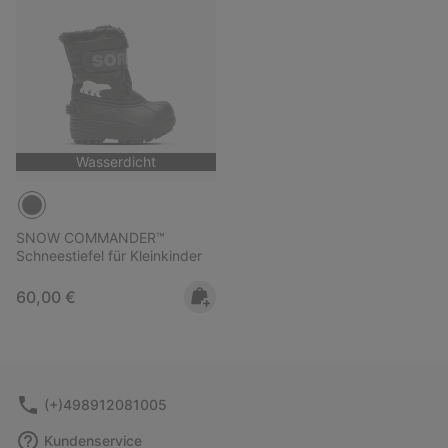
Wasserdicht
SNOW COMMANDER™
Schneestiefel für Kleinkinder
Regular price:
60,00 €
(+)498912081005
Kundenservice