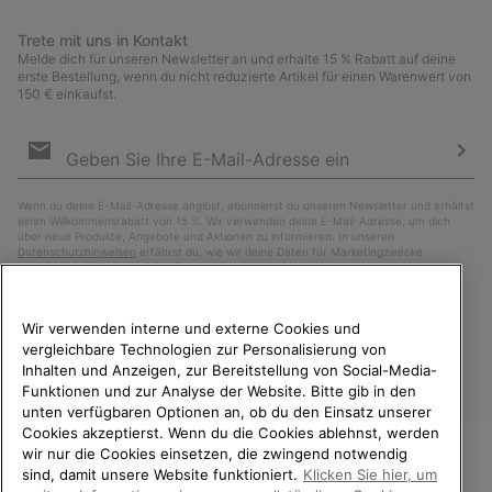
Trete mit uns in Kontakt
Melde dich für unseren Newsletter an und erhalte 15 % Rabatt auf deine
erste Bestellung, wenn du nicht reduzierte Artikel für einen Warenwert von
150 € einkaufst.
Newsletter-
Anmeldung
Abo
Wenn du deine E-Mail-Adresse angibst, abonnierst du unseren Newsletter und erhältst
einen Willkommensrabatt von 15 %. Wir verwenden deine E-Mail-Adresse, um dich
über neue Produkte, Angebote und Aktionen zu informieren. In unseren
Datenschutzhinweisen
erfährst du, wie wir deine Daten für Marketingzwecke
verarbeiten und wie du deine Zustimmung widerrufen kannst.
Wir verwenden interne und externe Cookies und
vergleichbare Technologien zur Personalisierung von
Inhalten und Anzeigen, zur Bereitstellung von Social-Media-
Funktionen und zur Analyse der Website. Bitte gib in den
unten verfügbaren Optionen an, ob du den Einsatz unserer
Cookies akzeptierst. Wenn du die Cookies ablehnst, werden
wir nur die Cookies einsetzen, die zwingend notwendig
sind, damit unsere Website funktioniert.
Klicken Sie hier, um
Deutschland
WILLKOMMEN BEI SOREL.