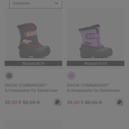
Sortieren
Wasserdicht
Wasserdicht
SNOW COMMANDER™
SNOW COMMANDER™
Schneestiefel für Kleinkinder
Schneestiefel für Kleinkinder
Sale price:
Regular price:
Sale price:
Regular price:
36,00 €
60,00 €
36,00 €
60,00 €