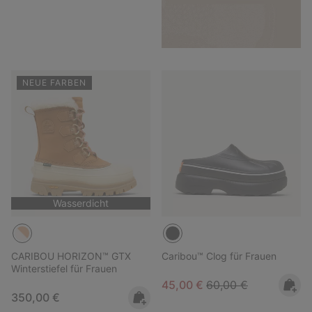
NEUE FARBEN
Wasserdicht
CARIBOU HORIZON™ GTX
Caribou™ Clog für Frauen
Winterstiefel für Frauen
Sale price:
Regular price:
45,00 €
60,00 €
Regular price:
350,00 €