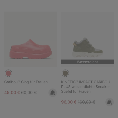
Wasserdicht
Caribou™ Clog für Frauen
KINETIC™ IMPACT CARIBOU
PLUS wasserdichte Sneaker-
Stiefel für Frauen
Sale price:
Regular price:
45,00 €
60,00 €
Sale price:
Regular price:
96,00 €
160,00 €