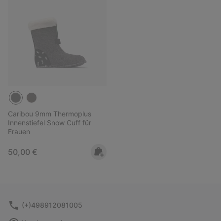
Caribou 9mm Thermoplus
Innenstiefel Snow Cuff für
Frauen
Regular price:
50,00 €
(+)498912081005