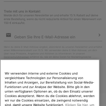
Trete mit uns in Kontakt
Melde dich für unseren Newsletter an und erhalte 15 % Rabatt auf deine
erste Bestellung, wenn du nicht reduzierte Artikel für einen Warenwert von
150 € einkaufst.
Newsletter-
Anmeldung
Abo
Wenn du deine E-Mail-Adresse angibst, abonnierst du unseren Newsletter und erhältst
einen Willkommensrabatt von 15 %. Wir verwenden deine E-Mail-Adresse, um dich
über neue Produkte, Angebote und Aktionen zu informieren. In unseren
Datenschutzhinweisen
erfährst du, wie wir deine Daten für Marketingzwecke
verarbeiten und wie du deine Zustimmung widerrufen kannst.
Wir verwenden interne und externe Cookies und
vergleichbare Technologien zur Personalisierung von
Inhalten und Anzeigen, zur Bereitstellung von Social-Media-
Funktionen und zur Analyse der Website. Bitte gib in den
unten verfügbaren Optionen an, ob du den Einsatz unserer
Cookies akzeptierst. Wenn du die Cookies ablehnst, werden
wir nur die Cookies einsetzen, die zwingend notwendig
sind, damit unsere Website funktioniert.
Klicken Sie hier, um
Deutschland