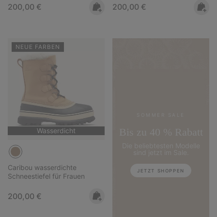
Regular price:
Regular price:
200,00 €
200,00 €
NEUE FARBEN
SOMMER SALE
Bis zu 40 % Rabatt
Wasserdicht
Die beliebtesten Modelle
sind jetzt im Sale.
Caribou wasserdichte
JETZT SHOPPEN
Schneestiefel für Frauen
Regular price:
200,00 €