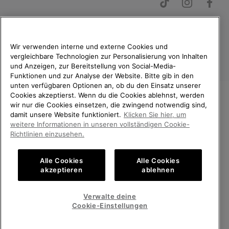
Wir verwenden interne und externe Cookies und
vergleichbare Technologien zur Personalisierung von Inhalten
Deutschland
und Anzeigen, zur Bereitstellung von Social-Media-
Funktionen und zur Analyse der Website. Bitte gib in den
©
2026
SOREL. Alle Rechte vorbehalten.
unten verfügbaren Optionen an, ob du den Einsatz unserer
Datenschutz
Nutzungsbedingungen
Cookies akzeptierst. Wenn du die Cookies ablehnst, werden
wir nur die Cookies einsetzen, die zwingend notwendig sind,
Allgemeine Verkaufsbedingungen
Garantiebestimmungen
Cookies
WILLKOMMEN BEI SOREL.
damit unsere Website funktioniert.
Klicken Sie hier, um
BITTE WÄHLEN SIE IHR
weitere Informationen in unseren vollständigen Cookie-
Impressum
Public CBCR
LIEFERLAND.
Richtlinien einzusehen.
Kundenservice: Mo- Fr. 9:00 - 13:00 & 14:00- 18:00 Uhr
Online-Einkauf verfügbar
(+)498912081005
Alle Cookies
Alle Cookies
akzeptieren
ablehnen
United States
Online-
Einkau
Verwalte deine
verfüg
Germany
Deutschland
Online-
Cookie-Einstellungen
Einkau
verfüg