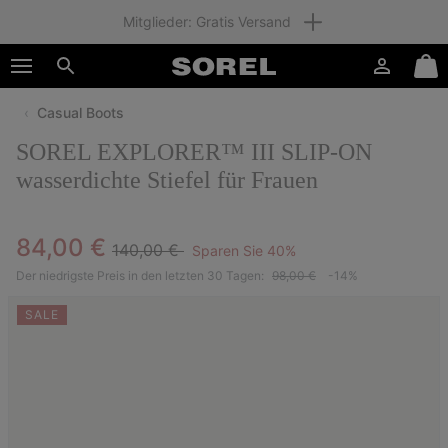
Mitglieder: Gratis Versand
SKIP
SOREL
TO
Anmelden
Mini
CONTENT
Suche
Cart
Casual Boots
SKIP
TO
SOREL EXPLORER™ III SLIP-ON
MAIN
NAV
wasserdichte Stiefel für Frauen
SKIP
TO
Regular price:
Sale price:
84,00 €
SEARCH
140,00 €
Sparen Sie 40%
Der niedrigste Preis in den letzten 30 Tagen:
98,00 €
-14%
SALE