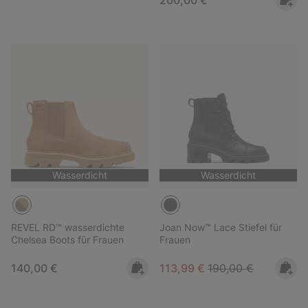
Wasserdicht
Wasserdicht
REVEL RD™ wasserdichte
Joan Now™ Lace Stiefel für
Chelsea Boots für Frauen
Frauen
Regular price:
Sale price:
Regular price:
140,00 €
113,99 €
190,00 €