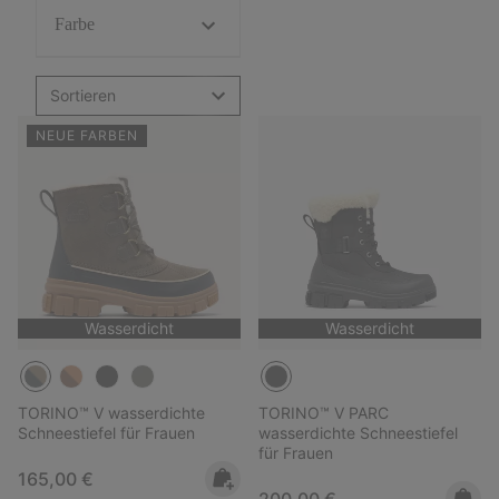
Farbe
Sortieren
NEUE FARBEN
Wasserdicht
Wasserdicht
TORINO™ V wasserdichte
TORINO™ V PARC
Schneestiefel für Frauen
wasserdichte Schneestiefel
für Frauen
Regular price:
165,00 €
Regular price:
200,00 €