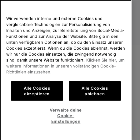
verarbeiten und wie du deine Zustimmung widerrufen kannst.
Wir verwenden interne und externe Cookies und
vergleichbare Technologien zur Personalisierung von
Inhalten und Anzeigen, zur Bereitstellung von Social-Media-
Funktionen und zur Analyse der Website. Bitte gib in den
unten verfügbaren Optionen an, ob du den Einsatz unserer
Cookies akzeptierst. Wenn du die Cookies ablehnst, werden
wir nur die Cookies einsetzen, die zwingend notwendig
sind, damit unsere Website funktioniert.
Klicken Sie hier, um
Deutschland
WILLKOMMEN BEI SOREL.
weitere Informationen in unseren vollständigen Cookie-
BITTE WÄHLEN SIE IHR
Richtlinien einzusehen.
©
2026
SOREL. Alle Rechte vorbehalten.
LIEFERLAND.
Datenschutz
Nutzungsbedingungen
Alle Cookies
Alle Cookies
Online-Einkauf verfügbar
Allgemeine Verkaufsbedingungen
Garantiebestimmungen
Cookies
akzeptieren
ablehnen
Impressum
Public CBCR
United States
Online-
Verwalte deine
Einkauf
Cookie-
Kundenservice: Mo- Fr. 9:00 - 13:00 & 14:00- 18:00 Uhr
verfügb
Germany
Deutschland
Online-
(+)498912081005
Einstellungen
Einkauf
verfügb
ALLE LÄNDER ANZEIGEN