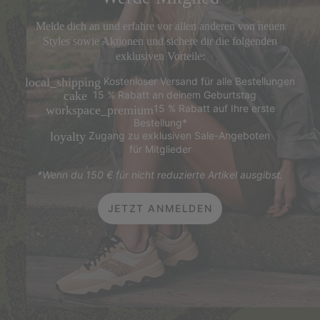
Melde dich an und erfahre vor allen anderen von neuen
Styles sowie Aktionen und sichere dir die folgenden
exklusiven Vorteile:
Kostenloser Versand für alle Bestellungen
local_shipping
15 % Rabatt an deinem Geburtstag
cake
15 % Rabatt auf Ihre erste
workspace_premium
Bestellung*
Zugang zu exklusiven Sale-Angeboten
loyalty
für Mitglieder
*Wenn du 150 € für nicht reduzierte Artikel ausgibst.
JETZT ANMELDEN