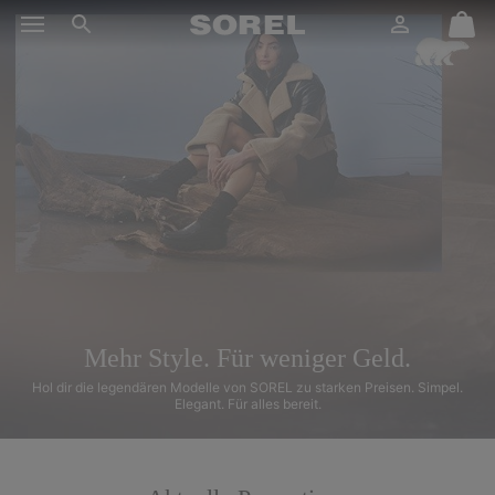
SOREL
Anmelden
Mini
Suche
Cart
SKIP
TO
CONTENT
SKIP
TO
MAIN
NAV
SKIP
TO
SEARCH
Mehr Style.
Für weniger Geld.
Hol dir die legendären Modelle von SOREL zu starken Preisen.
Simpel.
Elegant. Für alles bereit.