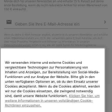
Melde dich für unseren Newsletter an und erhalte 15 % Rabatt auf deine
erste Bestellung, wenn du nicht reduzierte Artikel für einen Warenwert von
150 € einkaufst.
Newsletter-
Anmeldung
Abo
Wenn du deine E-Mail-Adresse angibst, abonnierst du unseren Newsletter und erhältst
einen Willkommensrabatt von 15 %. Wir verwenden deine E-Mail-Adresse, um dich
über neue Produkte, Angebote und Aktionen zu informieren. In unseren
Datenschutzhinweisen
erfährst du, wie wir deine Daten für Marketingzwecke
verarbeiten und wie du deine Zustimmung widerrufen kannst.
Wir verwenden interne und externe Cookies und
vergleichbare Technologien zur Personalisierung von
Inhalten und Anzeigen, zur Bereitstellung von Social-Media-
Funktionen und zur Analyse der Website. Bitte gib in den
unten verfügbaren Optionen an, ob du den Einsatz unserer
Cookies akzeptierst. Wenn du die Cookies ablehnst, werden
wir nur die Cookies einsetzen, die zwingend notwendig
sind, damit unsere Website funktioniert.
Klicken Sie hier, um
Deutschland
WILLKOMMEN BEI SOREL.
weitere Informationen in unseren vollständigen Cookie-
BITTE WÄHLEN SIE IHR
Richtlinien einzusehen.
©
2026
SOREL. Alle Rechte vorbehalten.
LIEFERLAND.