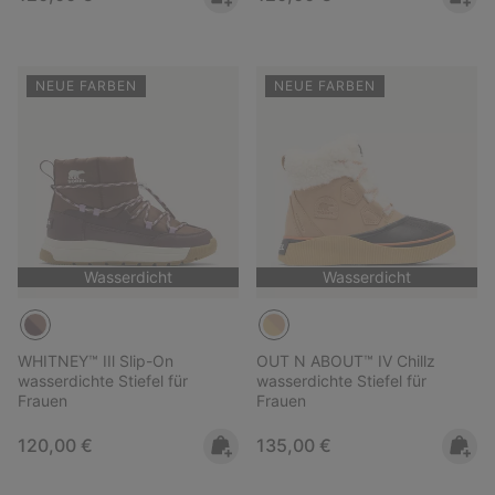
NEUE FARBEN
NEUE FARBEN
Wasserdicht
Wasserdicht
WHITNEY™ IIl Slip-On
OUT N ABOUT™ IV Chillz
wasserdichte Stiefel für
wasserdichte Stiefel für
Frauen
Frauen
Regular price:
Regular price:
120,00 €
135,00 €