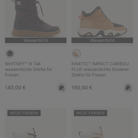
Wasserdicht
Wasserdicht
WHITNEY™ III Tall
KINETIC™ IMPACT CARIBOU
wasserdichte Stiefel für
PLUS wasserdichte Sneaker-
Frauen
Stiefel für Frauen
Regular price:
Regular price:
140,00 €
160,00 €
NEUE FARBEN
NEUE FARBEN