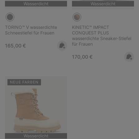
Wasserdicht
Wasserdicht
TORINO™ V wasserdichte
KINETIC™ IMPACT
Schneestiefel für Frauen
CONQUEST PLUS
wasserdichte Sneaker-Stiefel
für Frauen
Regular price:
165,00 €
Regular price:
170,00 €
NEUE FARBEN
Wasserdicht