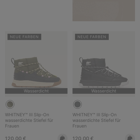
NEUE FARBEN
NEUE FARBEN
Wasserdicht
Wasserdicht
WHITNEY™ IIl Slip-On
WHITNEY™ IIl Slip-On
wasserdichte Stiefel für
wasserdichte Stiefel für
Frauen
Frauen
Regular price:
Regular price:
120,00 €
120,00 €