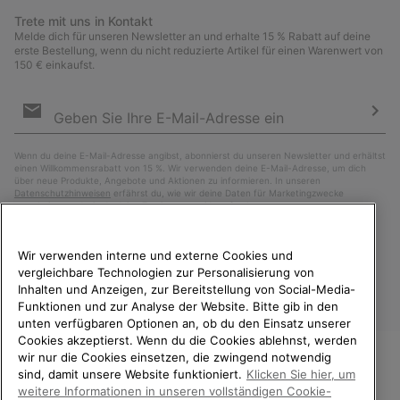
Trete mit uns in Kontakt
Melde dich für unseren Newsletter an und erhalte 15 % Rabatt auf deine
erste Bestellung, wenn du nicht reduzierte Artikel für einen Warenwert von
150 € einkaufst.
Newsletter-
Anmeldung
Abo
Wenn du deine E-Mail-Adresse angibst, abonnierst du unseren Newsletter und erhältst
einen Willkommensrabatt von 15 %. Wir verwenden deine E-Mail-Adresse, um dich
über neue Produkte, Angebote und Aktionen zu informieren. In unseren
Datenschutzhinweisen
erfährst du, wie wir deine Daten für Marketingzwecke
verarbeiten und wie du deine Zustimmung widerrufen kannst.
Wir verwenden interne und externe Cookies und
vergleichbare Technologien zur Personalisierung von
Inhalten und Anzeigen, zur Bereitstellung von Social-Media-
Funktionen und zur Analyse der Website. Bitte gib in den
unten verfügbaren Optionen an, ob du den Einsatz unserer
Cookies akzeptierst. Wenn du die Cookies ablehnst, werden
wir nur die Cookies einsetzen, die zwingend notwendig
sind, damit unsere Website funktioniert.
Klicken Sie hier, um
Deutschland
WILLKOMMEN BEI SOREL.
weitere Informationen in unseren vollständigen Cookie-