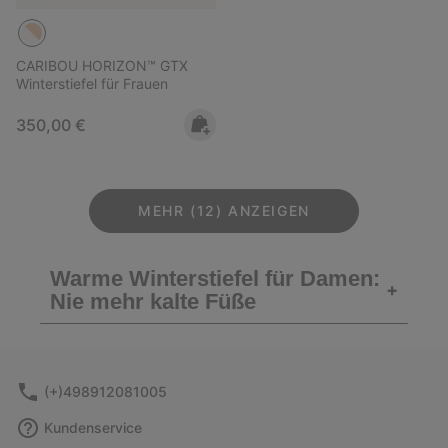
CARIBOU HORIZON™ GTX
Winterstiefel für Frauen
Regular price:
350,00 €
MEHR (12) ANZEIGEN
Warme Winterstiefel für Damen:
+
Nie mehr kalte Füße
(+)498912081005
Kundenservice