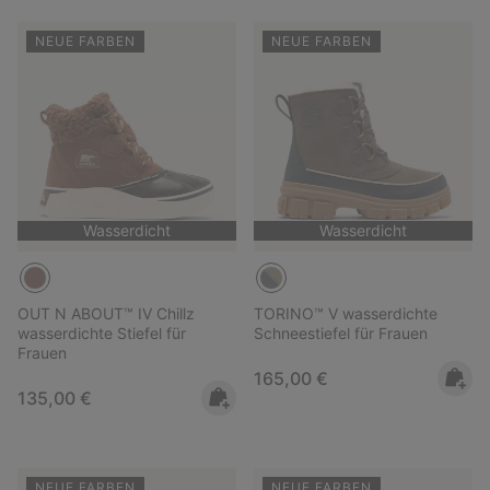
NEUE FARBEN
NEUE FARBEN
Wasserdicht
Wasserdicht
OUT N ABOUT™ IV Chillz
TORINO™ V wasserdichte
wasserdichte Stiefel für
Schneestiefel für Frauen
Frauen
Regular price:
165,00 €
Regular price:
135,00 €
NEUE FARBEN
NEUE FARBEN