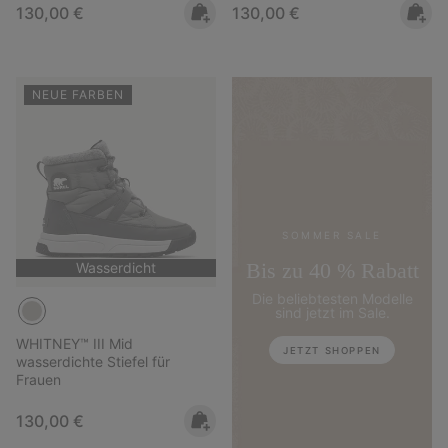
Regular price:
Regular price:
130,00 €
130,00 €
NEUE FARBEN
SOMMER SALE
Bis zu 40 % Rabatt
Wasserdicht
Die beliebtesten Modelle
sind jetzt im Sale.
WHITNEY™ III Mid
JETZT SHOPPEN
wasserdichte Stiefel für
Frauen
Regular price:
130,00 €