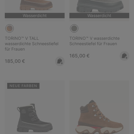
Wasserdicht
Wasserdicht
TORINO™ V TALL
TORINO™ V wasserdichte
wasserdichte Schneestiefel
Schneestiefel für Frauen
für Frauen
Regular price:
165,00 €
Regular price:
185,00 €
NEUE FARBEN