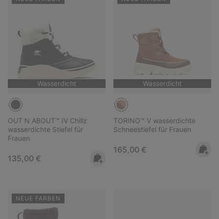
Wasserdicht
Wasserdicht
OUT N ABOUT™ IV Chillz
TORINO™ V wasserdichte
wasserdichte Stiefel für
Schneestiefel für Frauen
Frauen
Regular price:
165,00 €
Regular price:
135,00 €
NEUE FARBEN