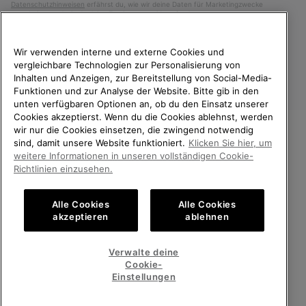
Datenschutzhinweisen
erfährst du, wie wir deine Daten für Marketingzwecke
verarbeiten und wie du deine Zustimmung widerrufen kannst.
Wir verwenden interne und externe Cookies und
vergleichbare Technologien zur Personalisierung von
Inhalten und Anzeigen, zur Bereitstellung von Social-Media-
Funktionen und zur Analyse der Website. Bitte gib in den
unten verfügbaren Optionen an, ob du den Einsatz unserer
Cookies akzeptierst. Wenn du die Cookies ablehnst, werden
wir nur die Cookies einsetzen, die zwingend notwendig
sind, damit unsere Website funktioniert.
Klicken Sie hier, um
Deutschland
WILLKOMMEN BEI SOREL.
weitere Informationen in unseren vollständigen Cookie-
BITTE WÄHLEN SIE IHR
Richtlinien einzusehen.
©
2026
SOREL. Alle Rechte vorbehalten.
LIEFERLAND.
Datenschutz
Nutzungsbedingungen
Alle Cookies
Alle Cookies
Online-Einkauf verfügbar
Allgemeine Verkaufsbedingungen
Garantiebestimmungen
Cookies
akzeptieren
ablehnen
Impressum
Public CBCR
United States
Online-
Verwalte deine
Einkauf
Cookie-
Kundenservice: Mo- Fr. 9:00 - 13:00 & 14:00- 18:00 Uhr
verfügb
Germany
Deutschland
Online-
(+)498912081005
Einstellungen
Einkauf
verfügb