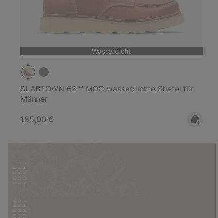
Wasserdicht
SLABTOWN 62'™ MOC wasserdichte Stiefel für
Männer
Regular price:
185,00 €