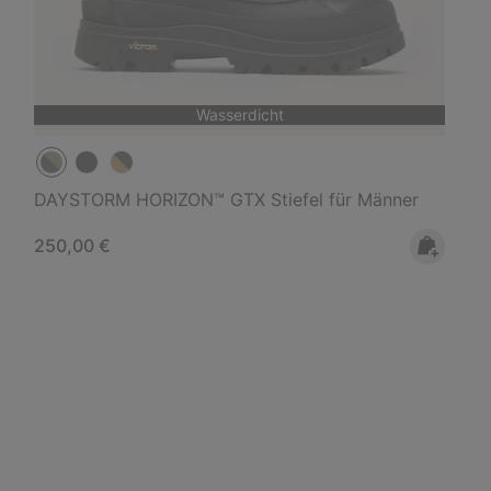
Wasserdicht
DAYSTORM HORIZON™ GTX Stiefel für Männer
Regular price:
250,00 €