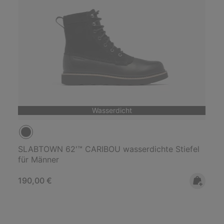
Wasserdicht
SLABTOWN 62'™ CARIBOU wasserdichte Stiefel
für Männer
Regular price:
190,00 €