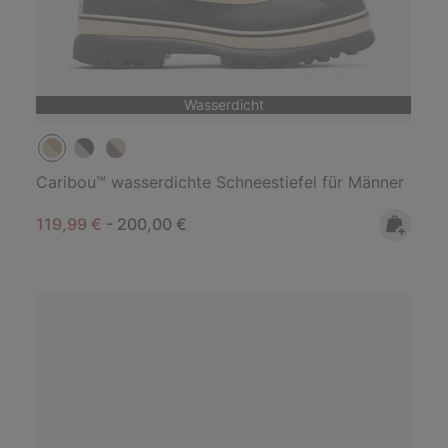
Wasserdicht
Caribou™ wasserdichte Schneestiefel für Männer
Minimum sale price:
Maximum price:
119,99 €
-
200,00 €