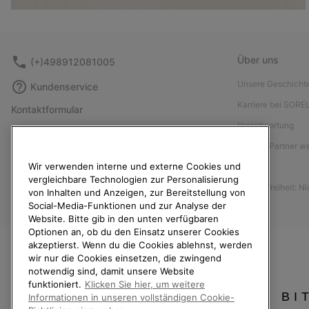
Über uns
(+)498912081005
Unsere Geschicht
Kundenservice
Karriere bei SORE
Kontaktformular
Verantwortung
Größentabelle
Affiliate Partner 
Anleitung zur Schuhpflege
Wir verwenden interne und externe Cookies und
Presse
Rücksendungen
vergleichbare Technologien zur Personalisierung
Barrierefreiheit: N
Vom Kaufvertrag zurücktreten
von Inhalten und Anzeigen, zur Bereitstellung von
Social-Media-Funktionen und zur Analyse der
Bestellstatus
Website. Bitte gib in den unten verfügbaren
Optionen an, ob du den Einsatz unserer Cookies
Versand
akzeptierst. Wenn du die Cookies ablehnst, werden
Zahlung
wir nur die Cookies einsetzen, die zwingend
notwendig sind, damit unsere Website
Häufig gestellte Fragen
funktioniert.
Klicken Sie hier, um weitere
BI
Informationen in unseren vollständigen Cookie-