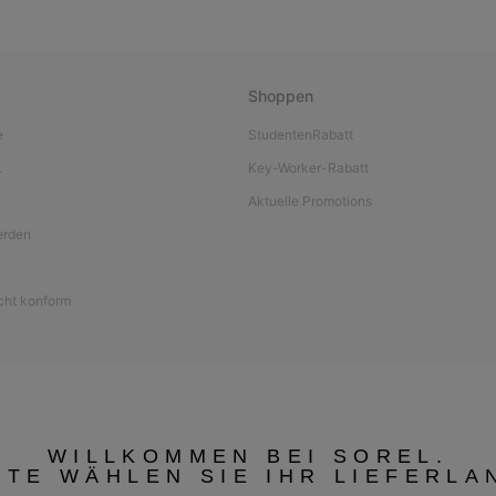
Shoppen
e
StudentenRabatt
L
Key-Worker-Rabatt
Aktuelle Promotions
werden
icht konform
WILLKOMMEN BEI SOREL.
TTE WÄHLEN SIE IHR LIEFERLA