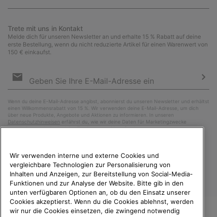
Trete mit uns in Kontakt
Melde dich für unseren Newsletter an und erhalte 15 % Rabatt auf deine
erste Bestellung, wenn du nicht reduzierte Artikel für einen Warenwert von
150 € einkaufst.
Newsletter-
Anmeldung
Abo
Wenn du deine E-Mail-Adresse angibst, abonnierst du unseren Newsletter und erhältst
einen Willkommensrabatt von 15 %. Wir verwenden deine E-Mail-Adresse, um dich
über neue Produkte, Angebote und Aktionen zu informieren. In unseren
Datenschutzhinweisen
erfährst du, wie wir deine Daten für Marketingzwecke
verarbeiten und wie du deine Zustimmung widerrufen kannst.
Wir verwenden interne und externe Cookies und
vergleichbare Technologien zur Personalisierung von
Inhalten und Anzeigen, zur Bereitstellung von Social-Media-
Funktionen und zur Analyse der Website. Bitte gib in den
unten verfügbaren Optionen an, ob du den Einsatz unserer
Cookies akzeptierst. Wenn du die Cookies ablehnst, werden
wir nur die Cookies einsetzen, die zwingend notwendig