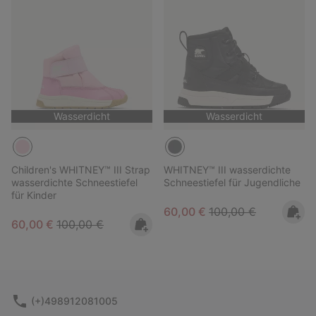
Wasserdicht
Wasserdicht
Children's WHITNEY™ III Strap
WHITNEY™ III wasserdichte
wasserdichte Schneestiefel
Schneestiefel für Jugendliche
für Kinder
Sale price:
Regular price:
60,00 €
100,00 €
Sale price:
Regular price:
60,00 €
100,00 €
(+)498912081005