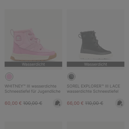
Wasserdicht
Wasserdicht
WHITNEY™ III wasserdichte
SOREL EXPLORER™ III LACE
Schneestiefel für Jugendliche
wasserdichte Schneestiefel
Sale price:
Regular price:
Sale price:
Regular price:
60,00 €
100,00 €
66,00 €
110,00 €