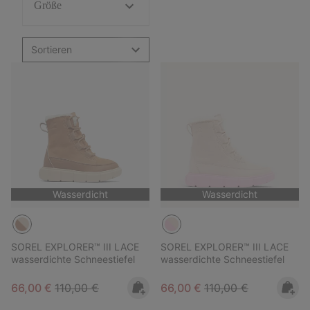
Größe
Sortieren
Wasserdicht
Wasserdicht
SOREL EXPLORER™ III LACE
SOREL EXPLORER™ III LACE
wasserdichte Schneestiefel
wasserdichte Schneestiefel
Sale price:
Regular price:
Sale price:
Regular price:
66,00 €
110,00 €
66,00 €
110,00 €