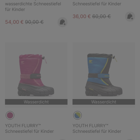
wasserdichte Schneestiefel
Schneestiefel für Kinder
für Kinder
Sale price:
Regular price:
36,00 €
60,00 €
Sale price:
Regular price:
54,00 €
90,00 €
Wasserdicht
Wasserdicht
YOUTH FLURRY™
YOUTH FLURRY™
Schneestiefel für Kinder
Schneestiefel für Kinder