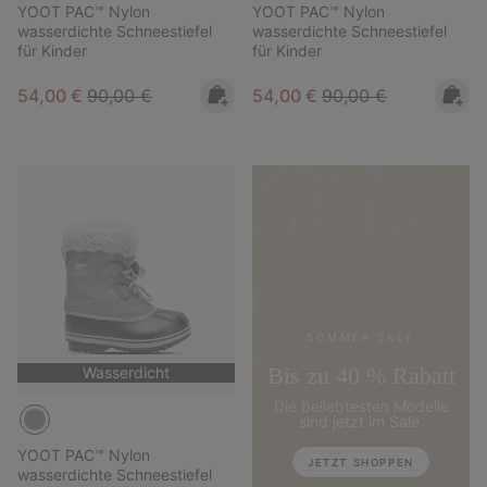
YOOT PAC™ Nylon
YOOT PAC™ Nylon
wasserdichte Schneestiefel
wasserdichte Schneestiefel
für Kinder
für Kinder
Sale price:
Regular price:
Sale price:
Regular price:
54,00 €
90,00 €
54,00 €
90,00 €
SOMMER SALE
Bis zu 40 % Rabatt
Wasserdicht
Die beliebtesten Modelle
sind jetzt im Sale.
YOOT PAC™ Nylon
JETZT SHOPPEN
wasserdichte Schneestiefel