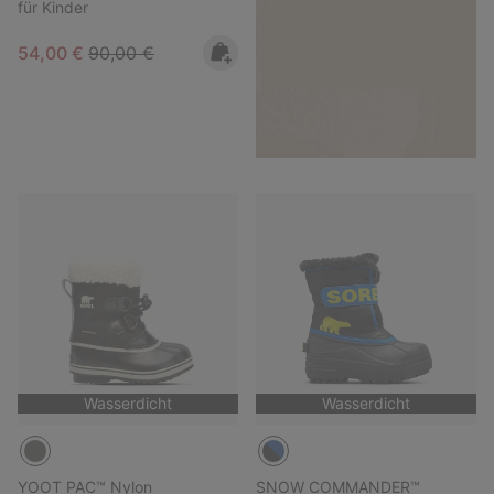
für Kinder
Sale price:
Regular price:
54,00 €
90,00 €
Wasserdicht
Wasserdicht
YOOT PAC™ Nylon
SNOW COMMANDER™