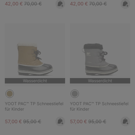
Sale price:
Regular price:
Sale price:
Regular price:
42,00 €
70,00 €
42,00 €
70,00 €
Wasserdicht
Wasserdicht
YOOT PAC™ TP Schneestiefel
YOOT PAC™ TP Schneestiefel
für Kinder
für Kinder
Sale price:
Regular price:
Sale price:
Regular price:
57,00 €
95,00 €
57,00 €
95,00 €