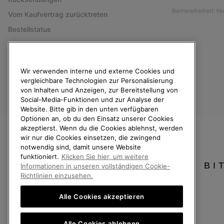
Barrierefreiheit: N
Vom Kaufvertrag zurücktreten
Bestellstatus
Versand
Zahlung
Wir verwenden interne und externe Cookies und
Häufig gestellte Fragen
vergleichbare Technologien zur Personalisierung
von Inhalten und Anzeigen, zur Bereitstellung von
Social-Media-Funktionen und zur Analyse der
Website. Bitte gib in den unten verfügbaren
Optionen an, ob du den Einsatz unserer Cookies
akzeptierst. Wenn du die Cookies ablehnst, werden
Deutschland
wir nur die Cookies einsetzen, die zwingend
notwendig sind, damit unsere Website
©
2026
SOREL. Alle Rechte vorbehalten.
funktioniert.
Klicken Sie hier, um weitere
BI
Datenschutz
Nutzungsbedingungen
Allgemeine Verkaufsbedingungen
Informationen in unseren vollständigen Cookie-
Richtlinien einzusehen.
Kundenservice: Mo- Fr. 9:00 - 13:00 & 14:00- 18:00 Uhr
(+)498912081005
Alle Cookies akzeptieren
Alle Cookies ablehnen