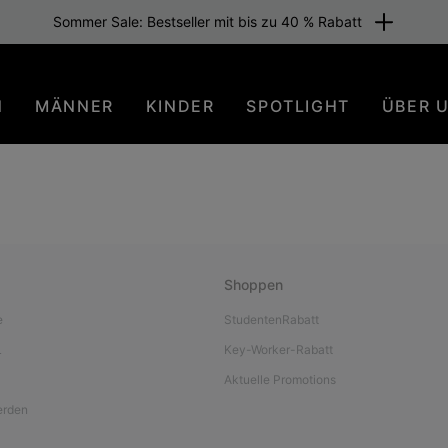
Sommer Sale: Bestseller mit bis zu 40 % Rabatt
N
MÄNNER
KINDER
SPOTLIGHT
ÜBER 
Shoppen
e
StudentenRabatt
L
Key-Worker-Rabatt
Aktuelle Promotions
werden