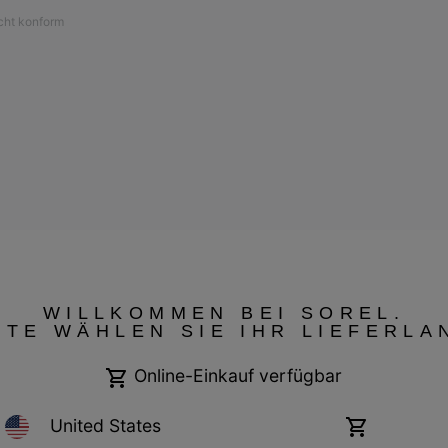
icht konform
WILLKOMMEN BEI SOREL.
TTE WÄHLEN SIE IHR LIEFERLA
Garantiebestimmungen
Cookies
Impressum
Public CBCR
Online-Einkauf verfügbar
United States
Online-