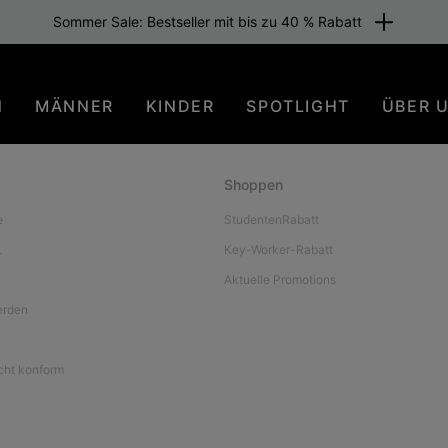
Sommer Sale: Bestseller mit bis zu 40 % Rabatt
N
MÄNNER
KINDER
SPOTLIGHT
ÜBER 
Shoppen
e
StudentenRabatt
L
Key-Worker-Rabatt
Aktuelle Promotions
werden
icht konform