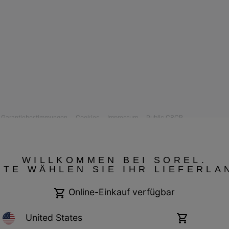
Garantiebestimmungen
Cookies
Impressum
Public CBCR
WILLKOMMEN BEI SOREL.
TTE WÄHLEN SIE IHR LIEFERLA
Online-Einkauf verfügbar
United States
Online-