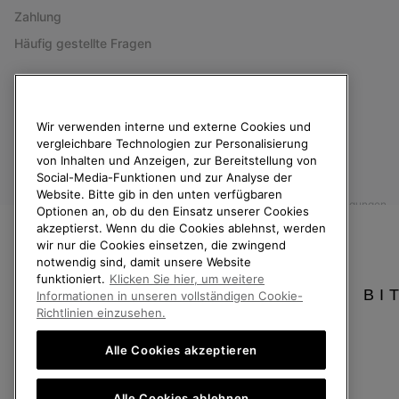
Zahlung
Häufig gestellte Fragen
Wir verwenden interne und externe Cookies und
vergleichbare Technologien zur Personalisierung
Deutschland
von Inhalten und Anzeigen, zur Bereitstellung von
©
2026
SOREL. Alle Rechte vorbehalten.
Social-Media-Funktionen und zur Analyse der
Website. Bitte gib in den unten verfügbaren
Datenschutz
Nutzungsbedingungen
Allgemeine Verkaufsbedingungen
Optionen an, ob du den Einsatz unserer Cookies
akzeptierst. Wenn du die Cookies ablehnst, werden
wir nur die Cookies einsetzen, die zwingend
Kundenservice: Mo- Fr. 9:00 - 13:00 & 14:00- 18:00 Uhr
(+)498912081005
notwendig sind, damit unsere Website
funktioniert.
Klicken Sie hier, um weitere
BI
Informationen in unseren vollständigen Cookie-
Richtlinien einzusehen.
Alle Cookies akzeptieren
Alle Cookies ablehnen