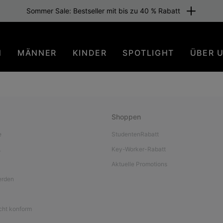
Sommer Sale: Bestseller mit bis zu 40 % Rabatt
N
MÄNNER
KINDER
SPOTLIGHT
ÜBER 
Shoppen
e
StudentenRabatt
L
Key-Worker-Rabatt
Aktuelle Promotions
werden
icht konform