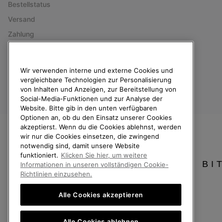
Bestellstatus
Versand
Zahlung
Häufig gestellte Fragen
Wir verwenden interne und externe Cookies und
vergleichbare Technologien zur Personalisierung
von Inhalten und Anzeigen, zur Bereitstellung von
Social-Media-Funktionen und zur Analyse der
Deutschland
Website. Bitte gib in den unten verfügbaren
Optionen an, ob du den Einsatz unserer Cookies
©
2026
SOREL. Alle Rechte vorbehalten.
akzeptierst. Wenn du die Cookies ablehnst, werden
wir nur die Cookies einsetzen, die zwingend
Datenschutz
Nutzungsbedingungen
Allgemeine Verkaufsbedingungen
notwendig sind, damit unsere Website
funktioniert.
Klicken Sie hier, um weitere
Kundenservice: Mo- Fr. 9:00 - 13:00 & 14:00- 18:00 Uhr
BI
Informationen in unseren vollständigen Cookie-
(+)498912081005
Richtlinien einzusehen.
Alle Cookies akzeptieren
Alle Cookies ablehnen