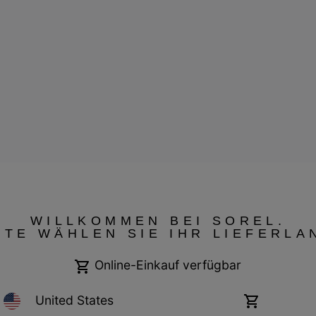
Garantiebestimmungen
Cookies
Impressum
Public CBCR
WILLKOMMEN BEI SOREL.
TTE WÄHLEN SIE IHR LIEFERLA
Online-Einkauf verfügbar
United States
Online-