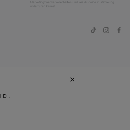
Marketingzwecke verarbeiten und wie du deine Zustimmung
widerrufen kannst.
ND.