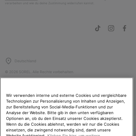
verarbeiten und wie du deine Zustimmung widerrufen kannst.
Deutschland
©
2026
SOREL. Alle Rechte vorbehalten.
Datenschutz
Nutzungsbedingungen
Allgemeine Verkaufsbedingungen
Garantiebestimmungen
Cookies
Wir verwenden interne und externe Cookies und vergleichbare
Technologien zur Personalisierung von Inhalten und Anzeigen,
Impressum
Public CBCR
zur Bereitstellung von Social-Media-Funktionen und zur
Analyse der Website. Bitte gib in den unten verfügbaren
Kundenservice: Mo- Fr. 9:00 - 13:00 & 14:00- 18:00 Uhr
Optionen an, ob du den Einsatz unserer Cookies akzeptierst.
(+)498912081005
Wenn du die Cookies ablehnst, werden wir nur die Cookies
einsetzen, die zwingend notwendig sind, damit unsere
WILLKOMMEN BEI SOREL.
Website funktioniert.
Klicken Sie hier, um weitere