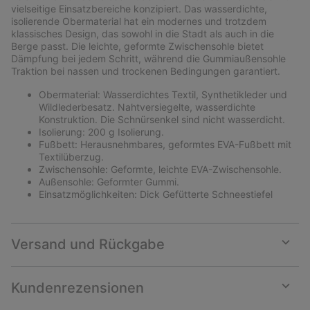
sectio
vielseitige Einsatzbereiche konzipiert. Das wasserdichte,
isolierende Obermaterial hat ein modernes und trotzdem
klassisches Design, das sowohl in die Stadt als auch in die
Berge passt. Die leichte, geformte Zwischensohle bietet
Dämpfung bei jedem Schritt, während die Gummiaußensohle
Traktion bei nassen und trockenen Bedingungen garantiert.
Obermaterial: Wasserdichtes Textil, Synthetikleder und
Wildlederbesatz. Nahtversiegelte, wasserdichte
Konstruktion. Die Schnürsenkel sind nicht wasserdicht.
Isolierung: 200 g Isolierung.
Fußbett: Herausnehmbares, geformtes EVA-Fußbett mit
Textilüberzug.
Zwischensohle: Geformte, leichte EVA-Zwischensohle.
Außensohle: Geformter Gummi.
Einsatzmöglichkeiten: Dick Gefütterte Schneestiefel
Versand und Rückgabe
Expan
or
collap
Kundenrezensionen
sectio
Expan