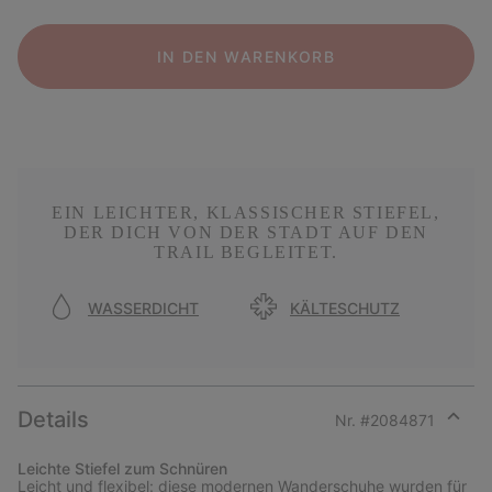
IN DEN WARENKORB
EIN LEICHTER, KLASSISCHER STIEFEL,
DER DICH VON DER STADT AUF DEN
TRAIL BEGLEITET.
WASSERDICHT
KÄLTESCHUTZ
Details
Nr. #
2084871
Expan
or
Leichte Stiefel zum Schnüren
collap
Leicht und flexibel: diese modernen Wanderschuhe wurden für