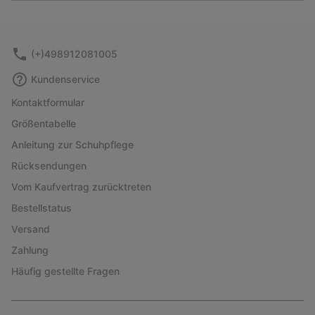
or
collap
sectio
(+)498912081005
Kundenservice
Kontaktformular
Größentabelle
Anleitung zur Schuhpflege
Rücksendungen
Vom Kaufvertrag zurücktreten
Bestellstatus
Versand
Zahlung
Häufig gestellte Fragen