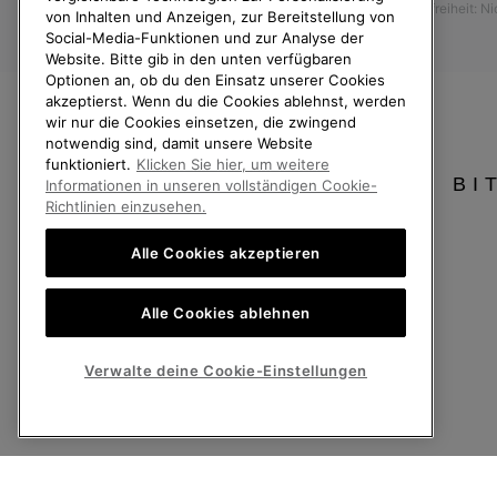
Barrierefreiheit: N
Vom Kaufvertrag zurücktreten
von Inhalten und Anzeigen, zur Bereitstellung von
Social-Media-Funktionen und zur Analyse der
Bestellstatus
Website. Bitte gib in den unten verfügbaren
Optionen an, ob du den Einsatz unserer Cookies
Versand
akzeptierst. Wenn du die Cookies ablehnst, werden
Zahlung
wir nur die Cookies einsetzen, die zwingend
notwendig sind, damit unsere Website
Häufig gestellte Fragen
funktioniert.
Klicken Sie hier, um weitere
BI
Informationen in unseren vollständigen Cookie-
Richtlinien einzusehen.
Alle Cookies akzeptieren
Deutschland
Alle Cookies ablehnen
©
2026
SOREL. Alle Rechte vorbehalten.
Datenschutz
Nutzungsbedingungen
Allgemeine Verkaufsbedingungen
Verwalte deine Cookie-Einstellungen
Kundenservice: Mo- Fr. 9:00 - 13:00 & 14:00- 18:00 Uhr
(+)498912081005