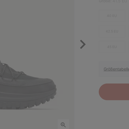
Größe:
41.5 EU
40 EU
42.5 EU
45 EU
Größentabell