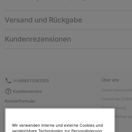
Versand und Rückgabe
Kundenrezensionen
Über uns
(+)498912081005
Unsere Geschicht
Kundenservice
Karriere bei SORE
Kontaktformular
Verantwortung
Größentabelle
Affiliate Partner 
Anleitung zur Schuhpflege
Wir verwenden interne und externe Cookies und
Presse
Rücksendungen
vergleichbare Technologien zur Personalisierung