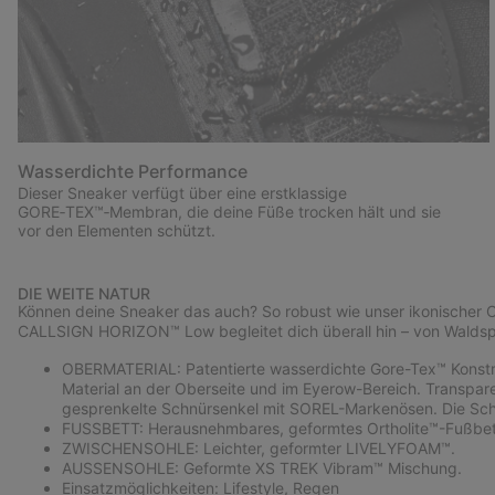
Wasserdichte Performance
Dieser Sneaker verfügt über eine erstklassige
GORE‑TEX™‑Membran, die deine Füße trocken hält und sie
vor den Elementen schützt.
DIE WEITE NATUR
Können deine Sneaker das auch? So robust wie unser ikonischer 
CALLSIGN HORIZON™ Low begleitet dich überall hin – von Waldspa
OBERMATERIAL: Patentierte wasserdichte Gore-Tex™ Konstru
Material an der Oberseite und im Eyerow-Bereich. Transpa
gesprenkelte Schnürsenkel mit SOREL-Markenösen. Die Schn
FUSSBETT: Herausnehmbares, geformtes Ortholite™-Fußbett
ZWISCHENSOHLE: Leichter, geformter LIVELYFOAM™.
AUSSENSOHLE: Geformte XS TREK Vibram™ Mischung.
Einsatzmöglichkeiten: Lifestyle, Regen