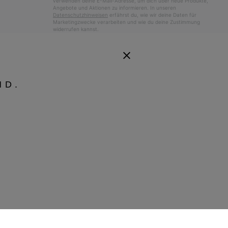
verwenden deine E-Mail-Adresse, um dich über neue Produkte,
Angebote und Aktionen zu informieren. In unseren
Datenschutzhinweisen
erfährst du, wie wir deine Daten für
Marketingzwecke verarbeiten und wie du deine Zustimmung
widerrufen kannst.
ND.