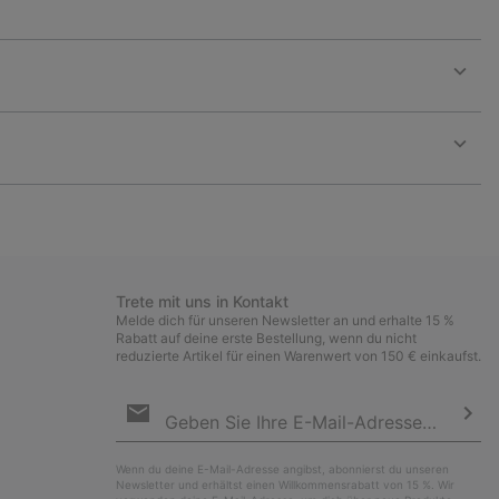
Expan
or
collap
sectio
Expan
or
collap
sectio
Trete mit uns in Kontakt
Melde dich für unseren Newsletter an und erhalte 15 %
Rabatt auf deine erste Bestellung, wenn du nicht
reduzierte Artikel für einen Warenwert von 150 € einkaufst.
Newsletter-
Anmeldung
Abo
Wenn du deine E-Mail-Adresse angibst, abonnierst du unseren
Newsletter und erhältst einen Willkommensrabatt von 15 %. Wir