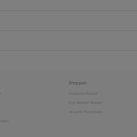
Shoppen
e
StudentenRabatt
L
Key-Worker-Rabatt
Aktuelle Promotions
werden