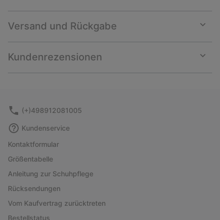
Versand und Rückgabe
Expan
or
collap
Kundenrezensionen
sectio
Expan
or
collap
sectio
(+)498912081005
Kundenservice
Kontaktformular
Größentabelle
Anleitung zur Schuhpflege
Rücksendungen
Vom Kaufvertrag zurücktreten
Bestellstatus