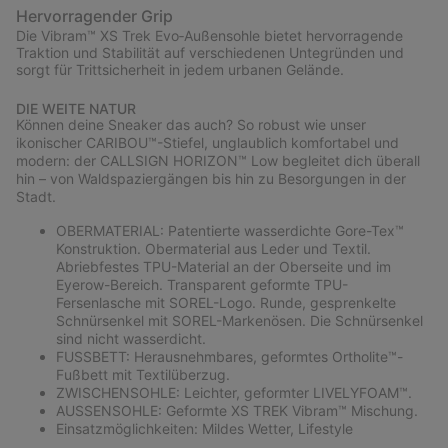
Hervorragender Grip
Die Vibram™ XS Trek Evo‑Außensohle bietet hervorragende
Traktion und Stabilität auf verschiedenen Untegründen und
sorgt für Trittsicherheit in jedem urbanen Gelände.
DIE WEITE NATUR
Können deine Sneaker das auch? So robust wie unser
ikonischer CARIBOU™-Stiefel, unglaublich komfortabel und
modern: der CALLSIGN HORIZON™ Low begleitet dich überall
hin – von Waldspaziergängen bis hin zu Besorgungen in der
Stadt.
OBERMATERIAL: Patentierte wasserdichte Gore-Tex™
Konstruktion. Obermaterial aus Leder und Textil.
Abriebfestes TPU-Material an der Oberseite und im
Eyerow-Bereich. Transparent geformte TPU-
Fersenlasche mit SOREL-Logo. Runde, gesprenkelte
Schnürsenkel mit SOREL-Markenösen. Die Schnürsenkel
sind nicht wasserdicht.
FUSSBETT: Herausnehmbares, geformtes Ortholite™-
Fußbett mit Textilüberzug.
ZWISCHENSOHLE: Leichter, geformter LIVELYFOAM™.
AUSSENSOHLE: Geformte XS TREK Vibram™ Mischung.
Einsatzmöglichkeiten: Mildes Wetter, Lifestyle