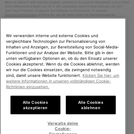
Wenn du deine E-Mail-Adresse angibst, abonnierst du unseren Newsletter und erhältst
einen Willkommensrabatt von 15 %. Wir verwenden deine E-Mail-Adresse, um dich
über neue Produkte, Angebote und Aktionen zu informieren. In unseren
Datenschutzhinweisen
erfährst du, wie wir deine Daten für Marketingzwecke
verarbeiten und wie du deine Zustimmung widerrufen kannst.
Wir verwenden interne und externe Cookies und
vergleichbare Technologien zur Personalisierung von
Inhalten und Anzeigen, zur Bereitstellung von Social-Media-
Funktionen und zur Analyse der Website. Bitte gib in den
unten verfügbaren Optionen an, ob du den Einsatz unserer
Cookies akzeptierst. Wenn du die Cookies ablehnst, werden
wir nur die Cookies einsetzen, die zwingend notwendig
sind, damit unsere Website funktioniert.
Klicken Sie hier, um
Deutschland
WILLKOMMEN BEI SOREL.
weitere Informationen in unseren vollständigen Cookie-
BITTE WÄHLEN SIE IHR
©
2026
SOREL. Alle Rechte vorbehalten.
Richtlinien einzusehen.
LIEFERLAND.
Datenschutz
Nutzungsbedingungen
Alle Cookies
Alle Cookies
Online-Einkauf verfügbar
Allgemeine Verkaufsbedingungen
Garantiebestimmungen
Cookies
akzeptieren
ablehnen
Impressum
Public CBCR
United States
Online-
Verwalte deine
Einkauf
Cookie-
Kundenservice: Mo- Fr. 9:00 - 13:00 & 14:00- 18:00 Uhr
verfügb
Germany
Deutschland
Online-
(+)498912081005