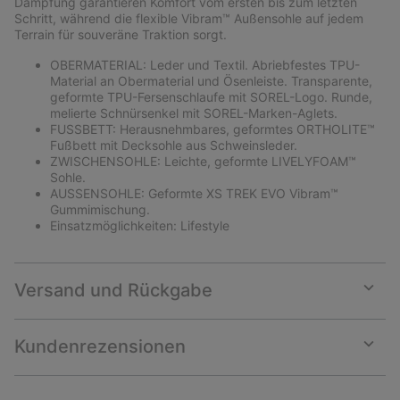
Dämpfung garantieren Komfort vom ersten bis zum letzten
Schritt, während die flexible Vibram™ Außensohle auf jedem
Terrain für souveräne Traktion sorgt.
OBERMATERIAL: Leder und Textil. Abriebfestes TPU-
Material an Obermaterial und Ösenleiste. Transparente,
geformte TPU-Fersenschlaufe mit SOREL-Logo. Runde,
melierte Schnürsenkel mit SOREL-Marken-Aglets.
FUSSBETT: Herausnehmbares, geformtes ORTHOLITE™
Fußbett mit Decksohle aus Schweinsleder.
ZWISCHENSOHLE: Leichte, geformte LIVELYFOAM™
Sohle.
AUSSENSOHLE: Geformte XS TREK EVO Vibram™
Gummimischung.
Einsatzmöglichkeiten: Lifestyle
Versand und Rückgabe
Expan
or
collap
Kundenrezensionen
sectio
Expan
or
collap