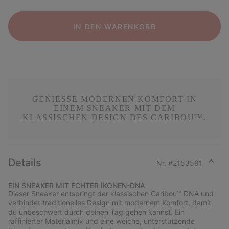
IN DEN WARENKORB
GENIESSE MODERNEN KOMFORT IN E
INEM SNEAKER MIT DEM K
LASSISCHEN DESIGN DES CARIBOU™.
Details
Nr. #
2153581
Expan
or
EIN SNEAKER MIT ECHTER IKONEN-DNA
collap
Dieser Sneaker entspringt der klassischen Caribou™ DNA und
sectio
verbindet traditionelles Design mit modernem Komfort, damit
du unbeschwert durch deinen Tag gehen kannst. Ein
raffinierter Materialmix und eine weiche, unterstützende