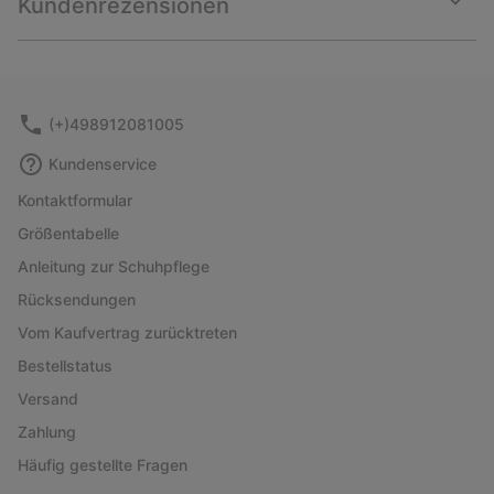
Kundenrezensionen
sectio
Expan
or
collap
sectio
(+)498912081005
Kundenservice
Kontaktformular
Größentabelle
Anleitung zur Schuhpflege
Rücksendungen
Vom Kaufvertrag zurücktreten
Bestellstatus
Versand
Zahlung
Häufig gestellte Fragen