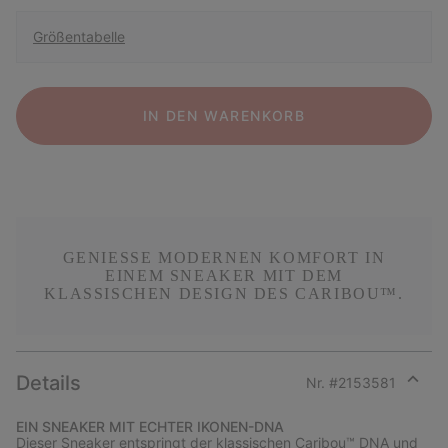
Größentabelle
IN DEN WARENKORB
GENIESSE MODERNEN KOMFORT IN E
INEM SNEAKER MIT DEM K
LASSISCHEN DESIGN DES CARIBOU™.
Details
Nr. #
2153581
Expan
or
EIN SNEAKER MIT ECHTER IKONEN-DNA
collap
Dieser Sneaker entspringt der klassischen Caribou™ DNA und