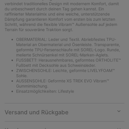
sectio
verbindet traditionelles Design mit modernem Komfort, damit
du unbeschwert durch deinen Tag gehen kannst. Ein
raffinierter Materialmix und eine weiche, unterstützende
Dämpfung garantieren Komfort vom ersten bis zum letzten
Schritt, während die flexible Vibram™ Außensohle auf jedem
Terrain für souveräne Traktion sorgt.
OBERMATERIAL: Leder und Textil. Abriebfestes TPU-
Material an Obermaterial und Ösenleiste. Transparente,
geformte TPU-Fersenschlaufe mit SOREL-Logo. Runde,
melierte Schnürsenkel mit SOREL-Marken-Aglets.
FUSSBETT: Herausnehmbares, geformtes ORTHOLITE™
Fußbett mit Decksohle aus Schweinsleder.
ZWISCHENSOHLE: Leichte, geformte LIVELYFOAM™
Sohle.
AUSSENSOHLE: Geformte XS TREK EVO Vibram™
Gummimischung.
Einsatzmöglichkeiten: Lifestyle
Versand und Rückgabe
Expan
or
collap