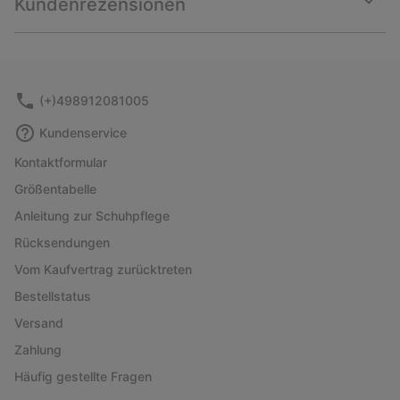
Kundenrezensionen
sectio
Expan
or
collap
sectio
(+)498912081005
Kundenservice
Kontaktformular
Größentabelle
Anleitung zur Schuhpflege
Rücksendungen
Vom Kaufvertrag zurücktreten
Bestellstatus
Versand
Zahlung
Häufig gestellte Fragen