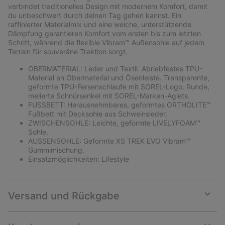
sectio
verbindet traditionelles Design mit modernem Komfort, damit
du unbeschwert durch deinen Tag gehen kannst. Ein
raffinierter Materialmix und eine weiche, unterstützende
Dämpfung garantieren Komfort vom ersten bis zum letzten
Schritt, während die flexible Vibram™ Außensohle auf jedem
Terrain für souveräne Traktion sorgt.
OBERMATERIAL: Leder und Textil. Abriebfestes TPU-
Material an Obermaterial und Ösenleiste. Transparente,
geformte TPU-Fersenschlaufe mit SOREL-Logo. Runde,
melierte Schnürsenkel mit SOREL-Marken-Aglets.
FUSSBETT: Herausnehmbares, geformtes ORTHOLITE™
Fußbett mit Decksohle aus Schweinsleder.
ZWISCHENSOHLE: Leichte, geformte LIVELYFOAM™
Sohle.
AUSSENSOHLE: Geformte XS TREK EVO Vibram™
Gummimischung.
Einsatzmöglichkeiten: Lifestyle
Versand und Rückgabe
Expan
or
collap