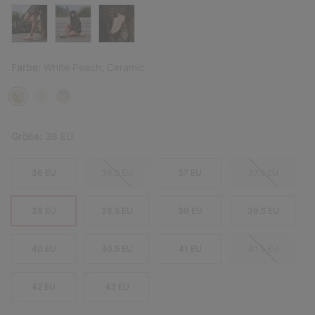
Farbe:
White Peach, Ceramic
Größe:
38 EU
36 EU
36.5 EU
37 EU
37.5 EU
38 EU
38.5 EU
39 EU
39.5 EU
40 EU
40.5 EU
41 EU
41.5 EU
42 EU
43 EU