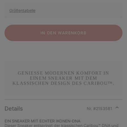
Größentabelle
IN DEN WARENKORB
GENIESSE MODERNEN KOMFORT IN E
INEM SNEAKER MIT DEM K
LASSISCHEN DESIGN DES CARIBOU™.
Details
Nr. #
2153581
Expan
or
EIN SNEAKER MIT ECHTER IKONEN-DNA
collap
Dieser Sneaker entspringt der klassischen Caribou™ DNA und