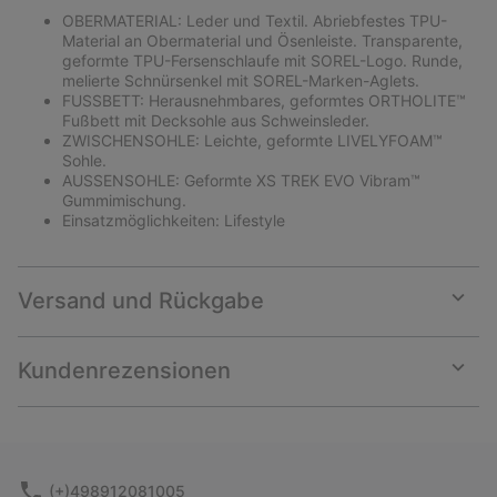
OBERMATERIAL: Leder und Textil. Abriebfestes TPU-
Material an Obermaterial und Ösenleiste. Transparente,
geformte TPU-Fersenschlaufe mit SOREL-Logo. Runde,
melierte Schnürsenkel mit SOREL-Marken-Aglets.
FUSSBETT: Herausnehmbares, geformtes ORTHOLITE™
Fußbett mit Decksohle aus Schweinsleder.
ZWISCHENSOHLE: Leichte, geformte LIVELYFOAM™
Sohle.
AUSSENSOHLE: Geformte XS TREK EVO Vibram™
Gummimischung.
Einsatzmöglichkeiten: Lifestyle
Versand und Rückgabe
Expan
or
collap
Kundenrezensionen
sectio
Expan
or
collap
sectio
(+)498912081005