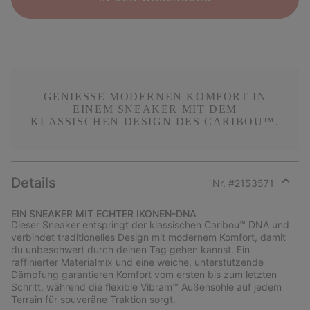
GENIESSE MODERNEN KOMFORT IN E
INEM SNEAKER MIT DEM K
LASSISCHEN DESIGN DES CARIBOU™.
Details
Nr. #
2153571
Expan
or
EIN SNEAKER MIT ECHTER IKONEN-DNA
collap
Dieser Sneaker entspringt der klassischen Caribou™ DNA und
sectio
verbindet traditionelles Design mit modernem Komfort, damit
du unbeschwert durch deinen Tag gehen kannst. Ein
raffinierter Materialmix und eine weiche, unterstützende
Dämpfung garantieren Komfort vom ersten bis zum letzten
Schritt, während die flexible Vibram™ Außensohle auf jedem
Terrain für souveräne Traktion sorgt.