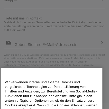
Trete mit uns in Kontakt
Melde dich für unseren Newsletter an und erhalte 15 % Rabatt auf deine
erste Bestellung, wenn du nicht reduzierte Artikel für einen Warenwert von
150 € einkaufst.
Newsletter-
Anmeldung
Abo
Wenn du deine E-Mail-Adresse angibst, abonnierst du unseren Newsletter und erhältst
einen Willkommensrabatt von 15 %. Wir verwenden deine E-Mail-Adresse, um dich
über neue Produkte, Angebote und Aktionen zu informieren. In unseren
Datenschutzhinweisen
erfährst du, wie wir deine Daten für Marketingzwecke
verarbeiten und wie du deine Zustimmung widerrufen kannst.
Wir verwenden interne und externe Cookies und
vergleichbare Technologien zur Personalisierung von
Inhalten und Anzeigen, zur Bereitstellung von Social-Media-
Funktionen und zur Analyse der Website. Bitte gib in den
unten verfügbaren Optionen an, ob du den Einsatz unserer
Cookies akzeptierst. Wenn du die Cookies ablehnst, werden