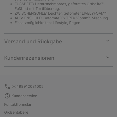
FUSSBETT: Herausnehmbares, geformtes Ortholite™-
Fußbett mit Textilüberzug.
ZWISCHENSOHLE: Leichter, geformter LIVELYFOAM™.
AUSSENSOHLE: Geformte XS TREK Vibram™ Mischung.
Einsatzmöglichkeiten: Lifestyle, Regen
Versand und Rückgabe
Expan
or
collap
Kundenrezensionen
sectio
Expan
or
collap
sectio
(+)498912081005
Kundenservice
Kontaktformular
Größentabelle