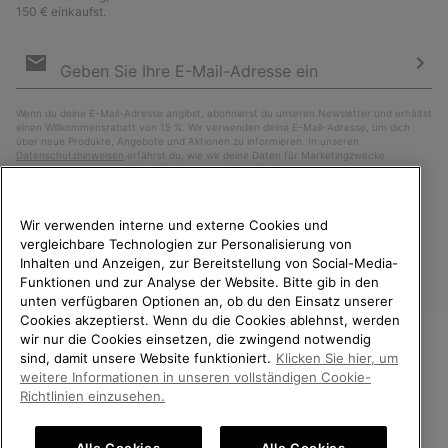
150 € einkaufst.
Newsletter-
Anmeldung
Abo
Wenn du deine E-Mail-Adresse angibst, abonnierst du unseren Newsletter und erhältst
einen Willkommensrabatt von 15 %. Wir verwenden deine E-Mail-Adresse, um dich
über neue Produkte, Angebote und Aktionen zu informieren. In unseren
Datenschutzhinweisen
erfährst du, wie wir deine Daten für Marketingzwecke
verarbeiten und wie du deine Zustimmung widerrufen kannst.
Wir verwenden interne und externe Cookies und
vergleichbare Technologien zur Personalisierung von
Inhalten und Anzeigen, zur Bereitstellung von Social-Media-
Funktionen und zur Analyse der Website. Bitte gib in den
unten verfügbaren Optionen an, ob du den Einsatz unserer
Cookies akzeptierst. Wenn du die Cookies ablehnst, werden
wir nur die Cookies einsetzen, die zwingend notwendig
sind, damit unsere Website funktioniert.
Klicken Sie hier, um
Deutschland
WILLKOMMEN BEI SOREL.
weitere Informationen in unseren vollständigen Cookie-
BITTE WÄHLEN SIE IHR
©
2026
SOREL. Alle Rechte vorbehalten.
Richtlinien einzusehen.
LIEFERLAND.
Datenschutz
Nutzungsbedingungen
Alle Cookies
Alle Cookies