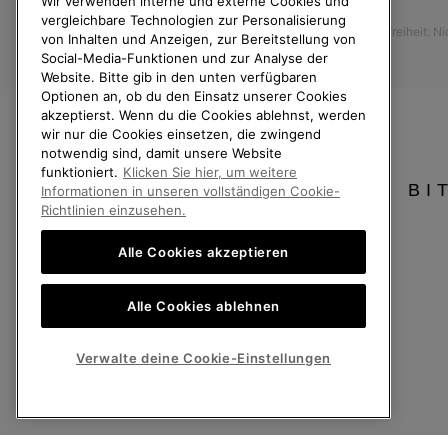
Wir verwenden interne und externe Cookies und
Presse
Rücksendungen
vergleichbare Technologien zur Personalisierung
Barrierefreiheit: N
Vom Kaufvertrag zurücktreten
von Inhalten und Anzeigen, zur Bereitstellung von
Social-Media-Funktionen und zur Analyse der
Bestellstatus
Website. Bitte gib in den unten verfügbaren
Optionen an, ob du den Einsatz unserer Cookies
Versand
akzeptierst. Wenn du die Cookies ablehnst, werden
Zahlung
wir nur die Cookies einsetzen, die zwingend
notwendig sind, damit unsere Website
Häufig gestellte Fragen
funktioniert.
Klicken Sie hier, um weitere
BI
Informationen in unseren vollständigen Cookie-
Richtlinien einzusehen.
Alle Cookies akzeptieren
Deutschland
Alle Cookies ablehnen
©
2026
SOREL. Alle Rechte vorbehalten.
Datenschutz
Nutzungsbedingungen
Allgemeine Verkaufsbedingungen
Verwalte deine Cookie-Einstellungen
Kundenservice: Mo- Fr. 9:00 - 13:00 & 14:00- 18:00 Uhr
(+)498912081005