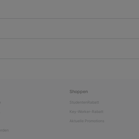
Shoppen
e
StudentenRabatt
L
Key-Worker-Rabatt
Aktuelle Promotions
werden