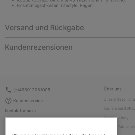
Einsatzmöglichkeiten: Lifestyle, Regen
Versand und Rückgabe
Kundenrezensionen
Über uns
(+)498912081005
Unsere Geschicht
Kundenservice
Karriere bei SORE
Kontaktformular
Verantwortung
Größentabelle
Affiliate Partner 
Anleitung zur Schuhpflege