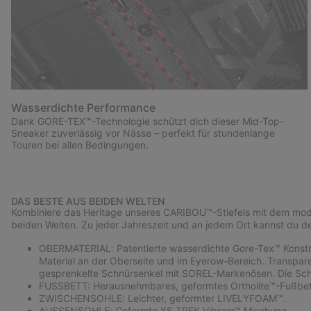
Wasserdichte Performance
Dank GORE-TEX™-Technologie schützt dich dieser Mid-Top-
Sneaker zuverlässig vor Nässe – perfekt für stundenlange
Touren bei allen Bedingungen.
DAS BESTE AUS BEIDEN WELTEN
Kombiniere das Heritage unseres CARIBOU™-Stiefels mit dem mo
beiden Welten. Zu jeder Jahreszeit und an jedem Ort kannst du den
OBERMATERIAL: Patentierte wasserdichte Gore-Tex™ Konstru
Material an der Oberseite und im Eyerow-Bereich. Transpa
gesprenkelte Schnürsenkel mit SOREL-Markenösen. Die Schn
FUSSBETT: Herausnehmbares, geformtes Ortholite™-Fußbett
ZWISCHENSOHLE: Leichter, geformter LIVELYFOAM™.
AUSSENSOHLE: Geformte XS TREK Vibram™ Mischung.