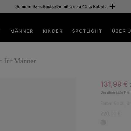
Sommer Sale: Bestseller mit bis zu 40 % Rabatt
N
MÄNNER
KINDER
SPOTLIGHT
ÜBER 
für Männer
Sale pric
131,99 €
NEU
Der niedrigste Prei
Farbe:
Black, B
220,00 €