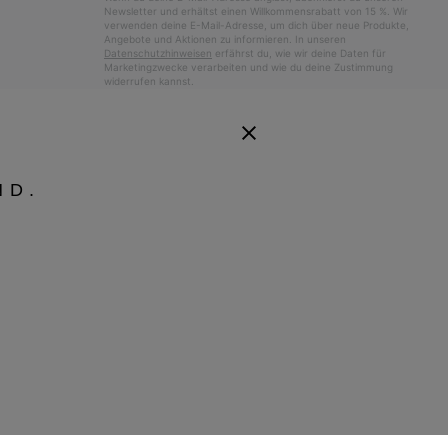
Newsletter und erhältst einen Willkommensrabatt von 15 %. Wir
verwenden deine E-Mail-Adresse, um dich über neue Produkte,
Angebote und Aktionen zu informieren. In unseren
Datenschutzhinweisen
erfährst du, wie wir deine Daten für
Marketingzwecke verarbeiten und wie du deine Zustimmung
widerrufen kannst.
ND.