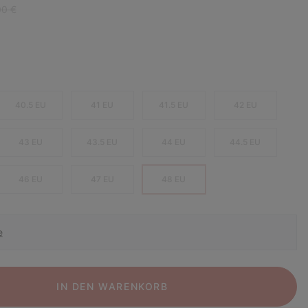
ar price:
00 €
40.5 EU
41 EU
41.5 EU
42 EU
43 EU
43.5 EU
44 EU
44.5 EU
46 EU
47 EU
48 EU
e
IN DEN WARENKORB