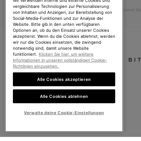
Wir verwenden interne und externe Cookies und
Presse
Rücksendungen
vergleichbare Technologien zur Personalisierung
Barrierefreiheit: N
Vom Kaufvertrag zurücktreten
von Inhalten und Anzeigen, zur Bereitstellung von
Social-Media-Funktionen und zur Analyse der
Bestellstatus
Website. Bitte gib in den unten verfügbaren
Optionen an, ob du den Einsatz unserer Cookies
Versand
akzeptierst. Wenn du die Cookies ablehnst, werden
Zahlung
wir nur die Cookies einsetzen, die zwingend
notwendig sind, damit unsere Website
Häufig gestellte Fragen
funktioniert.
Klicken Sie hier, um weitere
BI
Informationen in unseren vollständigen Cookie-
Richtlinien einzusehen.
Alle Cookies akzeptieren
Deutschland
Alle Cookies ablehnen
©
2026
SOREL. Alle Rechte vorbehalten.
Datenschutz
Nutzungsbedingungen
Allgemeine Verkaufsbedingungen
Verwalte deine Cookie-Einstellungen
Kundenservice: Mo- Fr. 9:00 - 13:00 & 14:00- 18:00 Uhr
(+)498912081005