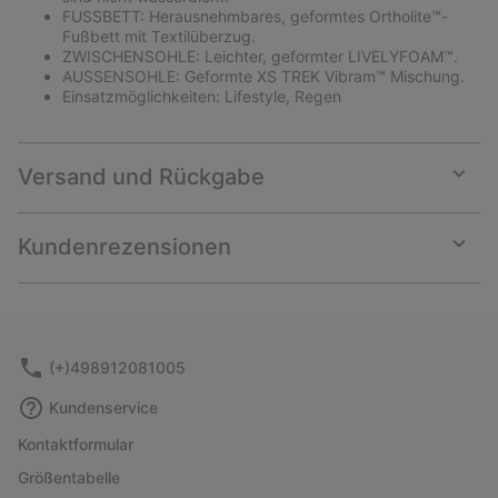
FUSSBETT: Herausnehmbares, geformtes Ortholite™-
Fußbett mit Textilüberzug.
ZWISCHENSOHLE: Leichter, geformter LIVELYFOAM™.
AUSSENSOHLE: Geformte XS TREK Vibram™ Mischung.
Einsatzmöglichkeiten: Lifestyle, Regen
Versand und Rückgabe
Expan
or
collap
Kundenrezensionen
sectio
Expan
or
collap
sectio
(+)498912081005
Kundenservice
Kontaktformular
Größentabelle