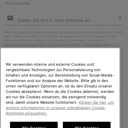
150 € einkaufst.
Newsletter-
Anmeldung
Abo
Wenn du deine E-Mail-Adresse angibst, abonnierst du unseren Newsletter und erhältst
einen Willkommensrabatt von 15 %. Wir verwenden deine E-Mail-Adresse, um dich
über neue Produkte, Angebote und Aktionen zu informieren. In unseren
Datenschutzhinweisen
erfährst du, wie wir deine Daten für Marketingzwecke
verarbeiten und wie du deine Zustimmung widerrufen kannst.
Wir verwenden interne und externe Cookies und
vergleichbare Technologien zur Personalisierung von
Inhalten und Anzeigen, zur Bereitstellung von Social-Media-
Funktionen und zur Analyse der Website. Bitte gib in den
unten verfügbaren Optionen an, ob du den Einsatz unserer
Cookies akzeptierst. Wenn du die Cookies ablehnst, werden
wir nur die Cookies einsetzen, die zwingend notwendig
sind, damit unsere Website funktioniert.
Klicken Sie hier, um
Deutschland
WILLKOMMEN BEI SOREL.
weitere Informationen in unseren vollständigen Cookie-
BITTE WÄHLEN SIE IHR
©
2026
SOREL. Alle Rechte vorbehalten.
Richtlinien einzusehen.
LIEFERLAND.
Datenschutz
Nutzungsbedingungen
Alle Cookies
Alle Cookies