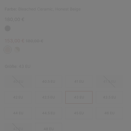
Farbe:
Bleached Ceramic, Honest Beige
180,00 €
Sale price:
Regular price:
153,00 €
180,00 €
Größe:
43 EU
40 EU
40.5 EU
41 EU
41.5 EU
42 EU
42.5 EU
43 EU
43.5 EU
44 EU
44.5 EU
45 EU
46 EU
47 EU
48 EU