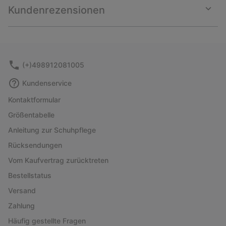
collap
Kundenrezensionen
sectio
Expan
or
collap
sectio
(+)498912081005
Kundenservice
Kontaktformular
Größentabelle
Anleitung zur Schuhpflege
Rücksendungen
Vom Kaufvertrag zurücktreten
Bestellstatus
Versand
Zahlung
Häufig gestellte Fragen