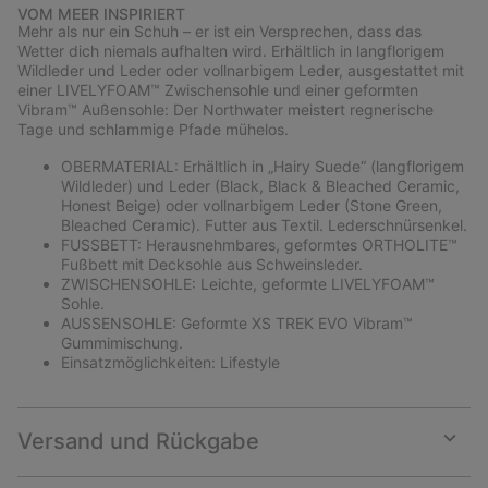
or
VOM MEER INSPIRIERT
collap
Mehr als nur ein Schuh – er ist ein Versprechen, dass das
sectio
Wetter dich niemals aufhalten wird. Erhältlich in langflorigem
Wildleder und Leder oder vollnarbigem Leder, ausgestattet mit
einer LIVELYFOAM™ Zwischensohle und einer geformten
Vibram™ Außensohle: Der Northwater meistert regnerische
Tage und schlammige Pfade mühelos.
OBERMATERIAL: Erhältlich in „Hairy Suede“ (langflorigem
Wildleder) und Leder (Black, Black & Bleached Ceramic,
Honest Beige) oder vollnarbigem Leder (Stone Green,
Bleached Ceramic). Futter aus Textil. Lederschnürsenkel.
FUSSBETT: Herausnehmbares, geformtes ORTHOLITE™
Fußbett mit Decksohle aus Schweinsleder.
ZWISCHENSOHLE: Leichte, geformte LIVELYFOAM™
Sohle.
AUSSENSOHLE: Geformte XS TREK EVO Vibram™
Gummimischung.
Einsatzmöglichkeiten: Lifestyle
Versand und Rückgabe
Expan
or