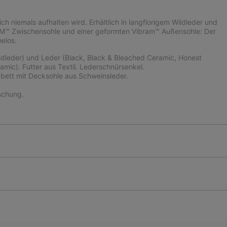
ch niemals aufhalten wird. Erhältlich in langflorigem Wildleder und
OAM™ Zwischensohle und einer geformten Vibram™ Außensohle: Der
elos.
ldleder) und Leder (Black, Black & Bleached Ceramic, Honest
mic). Futter aus Textil. Lederschnürsenkel.
tt mit Decksohle aus Schweinsleder.
chung.