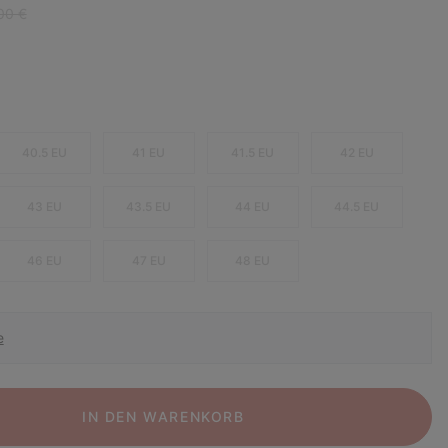
ar price:
00 €
40.5 EU
41 EU
41.5 EU
42 EU
43 EU
43.5 EU
44 EU
44.5 EU
46 EU
47 EU
48 EU
e
IN DEN WARENKORB