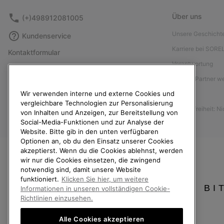
Über uns
(+)498912081005
Unsere Geschicht
Kundenservice
Karriere bei SORE
Kontaktformular
Verantwortung
Größentabelle
Affiliate Partner 
Anleitung zur Schuhpflege
Wir verwenden interne und externe Cookies und
Presse
Rücksendungen
vergleichbare Technologien zur Personalisierung
Barrierefreiheit: N
Vom Kaufvertrag zurücktreten
von Inhalten und Anzeigen, zur Bereitstellung von
Social-Media-Funktionen und zur Analyse der
Bestellstatus
Website. Bitte gib in den unten verfügbaren
Optionen an, ob du den Einsatz unserer Cookies
Versand
akzeptierst. Wenn du die Cookies ablehnst, werden
Zahlung
wir nur die Cookies einsetzen, die zwingend
notwendig sind, damit unsere Website
Häufig gestellte Fragen
funktioniert.
Klicken Sie hier, um weitere
BI
Informationen in unseren vollständigen Cookie-
Richtlinien einzusehen.
Alle Cookies akzeptieren