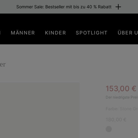
Sommer Sale: Bestseller mit bis zu 40 % Rabatt
N
MÄNNER
KINDER
SPOTLIGHT
ÜBER 
er
Sale pric
153,00 
BES
Der niedrigste Prei
Farbe:
Stone Gr
180,00 €