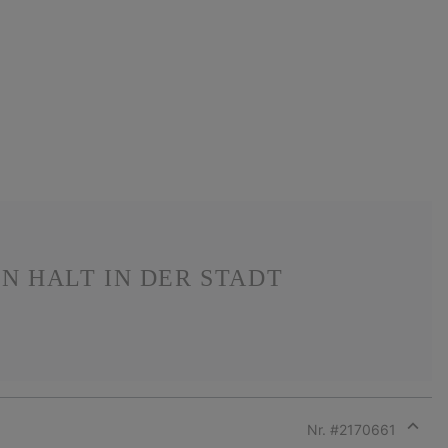
N HALT IN DER STADT
Nr. #
2170661
Expan