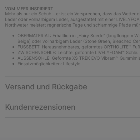
VOM MEER INSPIRIERT
Mehr als nur ein Schuh – er ist ein Versprechen, dass das Wetter di
Leder oder vollnarbigem Leder, ausgestattet mit einer LIVELYF
Northwater meistert regnerische Tage und schlammige Pfade müh
OBERMATERIAL: Erhältlich in „Hairy Suede“ (langflorigem Wi
Beige) oder vollnarbigem Leder (Stone Green, Bleached Cera
FUSSBETT: Herausnehmbares, geformtes ORTHOLITE™ Fußbe
ZWISCHENSOHLE: Leichte, geformte LIVELYFOAM™ Sohle.
AUSSENSOHLE: Geformte XS TREK EVO Vibram™ Gummimis
Einsatzmöglichkeiten: Lifestyle
Versand und Rückgabe
Kundenrezensionen