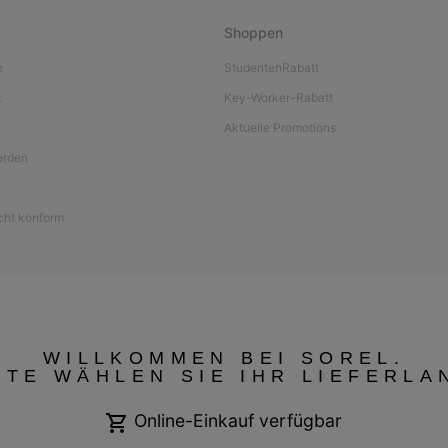
Shoppen
e
StudentenRabatt
L
Key-Worker-Rabatt
Aktuelle Promotions
werden
icht konform
WILLKOMMEN BEI SOREL.
TTE WÄHLEN SIE IHR LIEFERLA
Online-Einkauf verfügbar