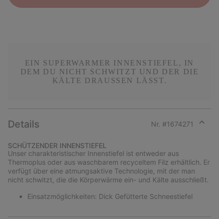
EIN SUPERWARMER INNENSTIEFEL, IN
DEM DU NICHT SCHWITZT UND DER DIE
KÄLTE DRAUSSEN LÄSST.
Details
Nr. #
1674271
Expan
or
SCHÜTZENDER INNENSTIEFEL
collap
Unser charakteristischer Innenstiefel ist entweder aus
sectio
Thermoplus oder aus waschbarem recyceltem Filz erhältlich. Er
verfügt über eine atmungsaktive Technologie, mit der man
nicht schwitzt, die die Körperwärme ein- und Kälte ausschließt.
Einsatzmöglichkeiten: Dick Gefütterte Schneestiefel