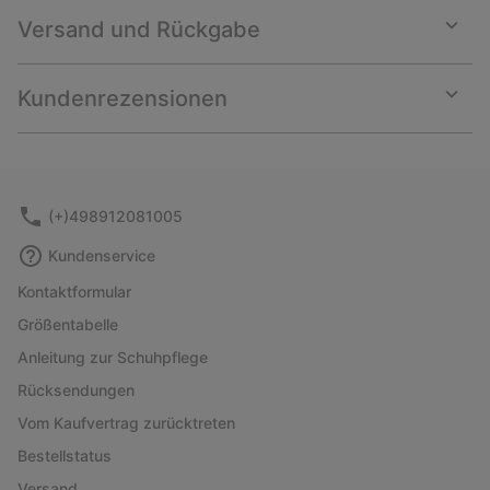
Versand und Rückgabe
Expan
or
collap
Kundenrezensionen
sectio
Expan
or
collap
sectio
(+)498912081005
Kundenservice
Kontaktformular
Größentabelle
Anleitung zur Schuhpflege
Rücksendungen
Vom Kaufvertrag zurücktreten
Bestellstatus
Versand