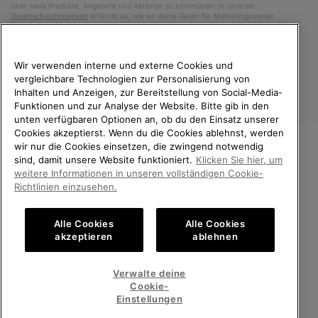
über neue Produkte, Angebote und Aktionen zu informieren. In unseren
Datenschutzhinweisen
erfährst du, wie wir deine Daten für Marketingzwecke
verarbeiten und wie du deine Zustimmung widerrufen kannst.
Wir verwenden interne und externe Cookies und
vergleichbare Technologien zur Personalisierung von
Inhalten und Anzeigen, zur Bereitstellung von Social-Media-
Funktionen und zur Analyse der Website. Bitte gib in den
unten verfügbaren Optionen an, ob du den Einsatz unserer
Cookies akzeptierst. Wenn du die Cookies ablehnst, werden
wir nur die Cookies einsetzen, die zwingend notwendig
sind, damit unsere Website funktioniert.
Klicken Sie hier, um
Deutschland
WILLKOMMEN BEI SOREL.
weitere Informationen in unseren vollständigen Cookie-
BITTE WÄHLEN SIE IHR
Richtlinien einzusehen.
©
2026
SOREL. Alle Rechte vorbehalten.
LIEFERLAND.
Datenschutz
Nutzungsbedingungen
Alle Cookies
Alle Cookies
Online-Einkauf verfügbar
Allgemeine Verkaufsbedingungen
Garantiebestimmungen
Cookies
akzeptieren
ablehnen
Impressum
Public CBCR
United States
Online-
Verwalte deine
Einkauf
Cookie-
Kundenservice: Mo- Fr. 9:00 - 13:00 & 14:00- 18:00 Uhr
verfügb
Germany
Deutschland
Online-
(+)498912081005
Einstellungen
Einkauf