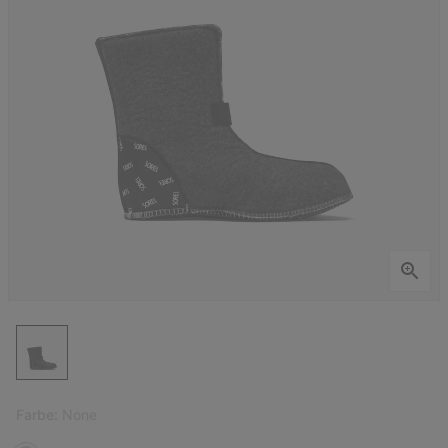
Farbe:
None