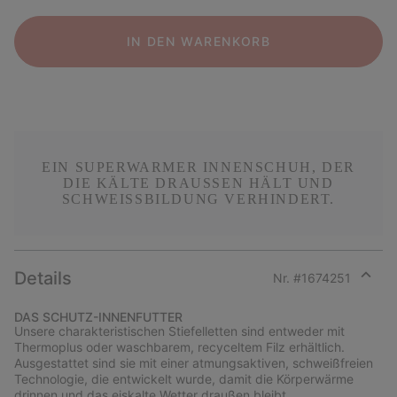
IN DEN WARENKORB
EIN SUPERWARMER INNENSCHUH, DER
DIE KÄLTE DRAUSSEN HÄLT UND S
CHWEISSBILDUNG VERHINDERT.
Details
Nr. #
1674251
Expan
or
DAS SCHUTZ-INNENFUTTER
collap
Unsere charakteristischen Stiefelletten sind entweder mit
sectio
Thermoplus oder waschbarem, recyceltem Filz erhältlich.
Ausgestattet sind sie mit einer atmungsaktiven, schweißfreien
Technologie, die entwickelt wurde, damit die Körperwärme
drinnen und das eiskalte Wetter draußen bleibt.