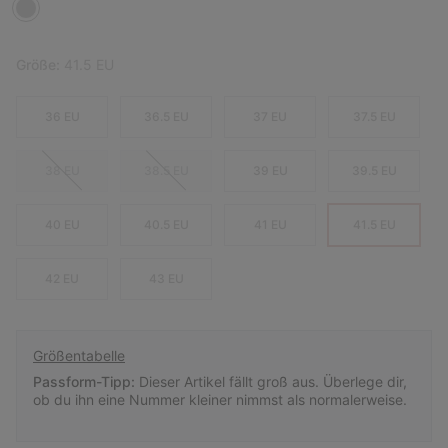
Größe:
41.5 EU
36 EU
36.5 EU
37 EU
37.5 EU
38 EU
38.5 EU
39 EU
39.5 EU
40 EU
40.5 EU
41 EU
41.5 EU
42 EU
43 EU
Größentabelle
Passform-Tipp:
Dieser Artikel fällt groß aus. Überlege dir,
ob du ihn eine Nummer kleiner nimmst als normalerweise.