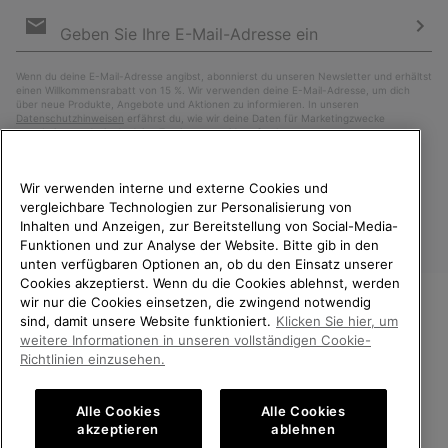
Newsletter-
Anmeldung
Abo
Wenn du deine E-Mail-Adresse angibst, abonnierst du unseren Newsletter und erhältst
einen Willkommensrabatt von 15 %. Wir verwenden deine E-Mail-Adresse, um dich
über neue Produkte, Angebote und Aktionen zu informieren. In unseren
Datenschutzhinweisen
erfährst du, wie wir deine Daten für Marketingzwecke
verarbeiten und wie du deine Zustimmung widerrufen kannst.
Wir verwenden interne und externe Cookies und
vergleichbare Technologien zur Personalisierung von
Inhalten und Anzeigen, zur Bereitstellung von Social-Media-
Funktionen und zur Analyse der Website. Bitte gib in den
unten verfügbaren Optionen an, ob du den Einsatz unserer
Cookies akzeptierst. Wenn du die Cookies ablehnst, werden
wir nur die Cookies einsetzen, die zwingend notwendig
sind, damit unsere Website funktioniert.
Klicken Sie hier, um
Deutschland
WILLKOMMEN BEI SOREL.
weitere Informationen in unseren vollständigen Cookie-
BITTE WÄHLEN SIE IHR
Richtlinien einzusehen.
©
2026
SOREL. Alle Rechte vorbehalten.
LIEFERLAND.
Datenschutz
Nutzungsbedingungen
Alle Cookies
Alle Cookies
Online-Einkauf verfügbar
Allgemeine Verkaufsbedingungen
Garantiebestimmungen
Cookies
akzeptieren
ablehnen