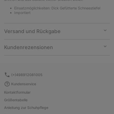
Einsatzmöglichkeiten: Dick Gefütterte Schneestiefel
Importiert
Versand und Rückgabe
Expan
or
collap
Kundenrezensionen
sectio
Expan
or
collap
sectio
(+)498912081005
Kundenservice
Kontaktformular
Größentabelle
Anleitung zur Schuhpflege