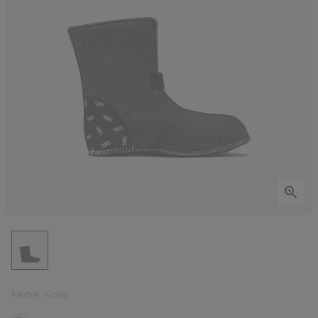
Farbe:
None