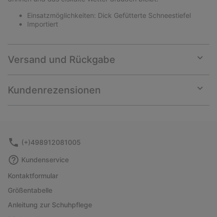
Einsatzmöglichkeiten: Dick Gefütterte Schneestiefel
Importiert
Versand und Rückgabe
Expan
or
collap
Kundenrezensionen
sectio
Expan
or
collap
sectio
(+)498912081005
Kundenservice
Kontaktformular
Größentabelle
Anleitung zur Schuhpflege