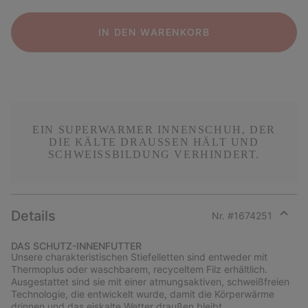
IN DEN WARENKORB
EIN SUPERWARMER INNENSCHUH, DER
DIE KÄLTE DRAUSSEN HÄLT UND S
CHWEISSBILDUNG VERHINDERT.
Details
Nr. #
1674251
Expan
or
DAS SCHUTZ-INNENFUTTER
collap
Unsere charakteristischen Stiefelletten sind entweder mit
sectio
Thermoplus oder waschbarem, recyceltem Filz erhältlich.
Ausgestattet sind sie mit einer atmungsaktiven, schweißfreien
Technologie, die entwickelt wurde, damit die Körperwärme
drinnen und das eiskalte Wetter draußen bleibt.