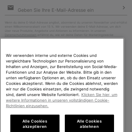
Newsletter-
Anmeldung
Abo
Wenn du deine E-Mail-Adresse angibst, abonnierst du unseren Newsletter und erhältst
einen Willkommensrabatt von 15 %. Wir verwenden deine E-Mail-Adresse, um dich
über neue Produkte, Angebote und Aktionen zu informieren. In unseren
Datenschutzhinweisen
erfährst du, wie wir deine Daten für Marketingzwecke
verarbeiten und wie du deine Zustimmung widerrufen kannst.
Wir verwenden interne und externe Cookies und
vergleichbare Technologien zur Personalisierung von
Inhalten und Anzeigen, zur Bereitstellung von Social-Media-
Funktionen und zur Analyse der Website. Bitte gib in den
unten verfügbaren Optionen an, ob du den Einsatz unserer
Cookies akzeptierst. Wenn du die Cookies ablehnst, werden
wir nur die Cookies einsetzen, die zwingend notwendig
sind, damit unsere Website funktioniert.
Klicken Sie hier, um
Deutschland
WILLKOMMEN BEI SOREL.
weitere Informationen in unseren vollständigen Cookie-
BITTE WÄHLEN SIE IHR
Richtlinien einzusehen.
©
2026
SOREL. Alle Rechte vorbehalten.
LIEFERLAND.
Datenschutz
Nutzungsbedingungen
Alle Cookies
Alle Cookies
Online-Einkauf verfügbar
Allgemeine Verkaufsbedingungen
Garantiebestimmungen
Cookies
akzeptieren
ablehnen