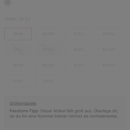
Größe:
36 EU
36 EU
36.5 EU
37 EU
37.5 EU
38 EU
38.5 EU
39 EU
39.5 EU
40 EU
40.5 EU
41 EU
41.5 EU
42 EU
43 EU
Größentabelle
Passform-Tipp:
Dieser Artikel fällt groß aus. Überlege dir,
ob du ihn eine Nummer kleiner nimmst als normalerweise.