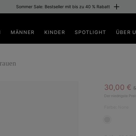
Sommer Sale: Bestseller mit bis zu 40 % Rabatt
N
MÄNNER
KINDER
SPOTLIGHT
ÜBER 
Frauen
R
Sale pric
30,00 €
5
Der niedrigste Prei
Farbe:
None