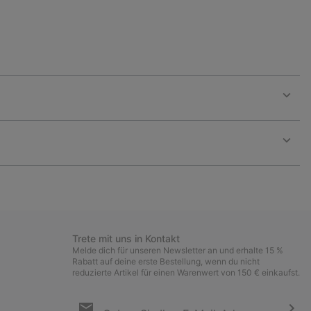
Expan
or
collap
sectio
Expan
or
collap
sectio
Trete mit uns in Kontakt
Melde dich für unseren Newsletter an und erhalte 15 %
Rabatt auf deine erste Bestellung, wenn du nicht
reduzierte Artikel für einen Warenwert von 150 € einkaufst.
Newsletter-
Anmeldung