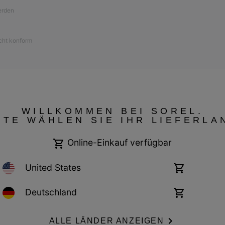
werden
icht konform
WILLKOMMEN BEI SOREL.
TTE WÄHLEN SIE IHR LIEFERLA
Online-Einkauf verfügbar
United States
Online-
Einkauf
verfügbar
Germany
Deutschland
Online-
Garantiebestimmungen
Cookies
Impressum
Public CBCR
Einkauf
verfügbar
ALLE LÄNDER ANZEIGEN