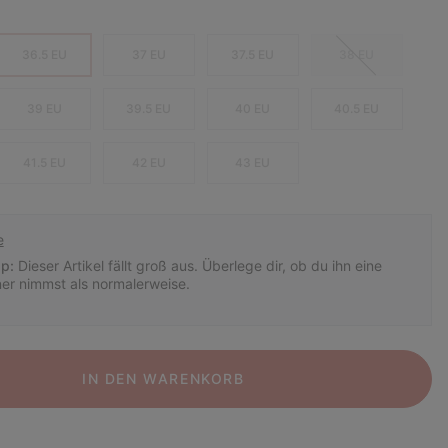
36.5 EU
37 EU
37.5 EU
38 EU
39 EU
39.5 EU
40 EU
40.5 EU
41.5 EU
42 EU
43 EU
e
p:
Dieser Artikel fällt groß aus. Überlege dir, ob du ihn eine
er nimmst als normalerweise.
IN DEN WARENKORB