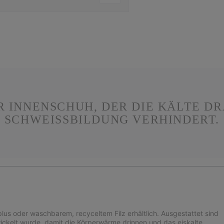
 INNENSCHUH, DER DIE KÄLTE DRA
CHWEISSBILDUNG VERHINDERT.
lus oder waschbarem, recyceltem Filz erhältlich. Ausgestattet sind
wickelt wurde, damit die Körperwärme drinnen und das eiskalte