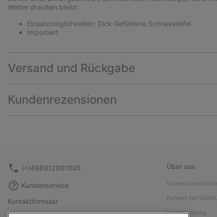
Wetter draußen bleibt.
Einsatzmöglichkeiten: Dick Gefütterte Schneestiefel
Importiert
Versand und Rückgabe
Kundenrezensionen
Über uns
(+)498912081005
Unsere Geschicht
Kundenservice
Karriere bei SORE
Kontaktformular
Verantwortung
Größentabelle