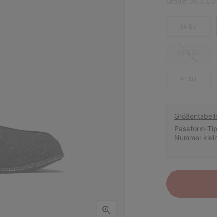
Größe:
36.5 EU
36 EU
38.5 EU
41 EU
Größentabell
Passform-Tip
Nummer klein