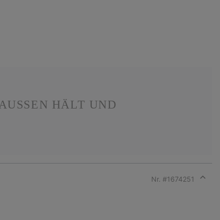
USSEN HÄLT UND S
Nr. #
1674251
Expan
or
collap
sectio