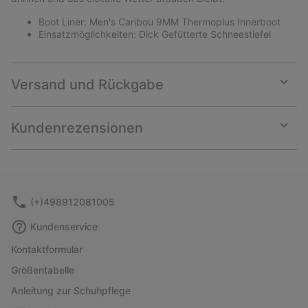
Boot Liner: Men's Caribou 9MM Thermoplus Innerboot
Einsatzmöglichkeiten: Dick Gefütterte Schneestiefel
Versand und Rückgabe
Expan
or
collap
Kundenrezensionen
sectio
Expan
or
collap
sectio
(+)498912081005
Kundenservice
Kontaktformular
Größentabelle
Anleitung zur Schuhpflege