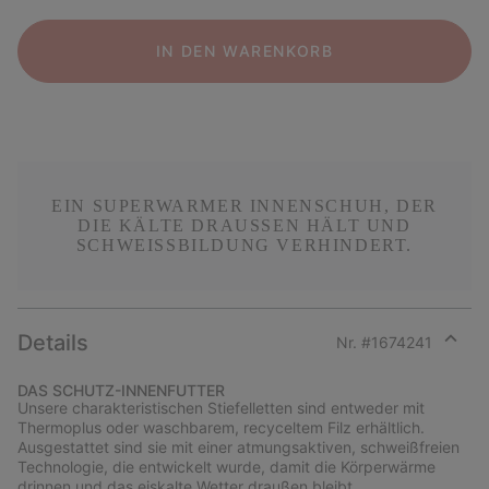
IN DEN WARENKORB
EIN SUPERWARMER INNENSCHUH, DER
DIE KÄLTE DRAUSSEN HÄLT UND S
CHWEISSBILDUNG VERHINDERT.
Details
Nr. #
1674241
Expan
or
DAS SCHUTZ-INNENFUTTER
collap
Unsere charakteristischen Stiefelletten sind entweder mit
sectio
Thermoplus oder waschbarem, recyceltem Filz erhältlich.
Ausgestattet sind sie mit einer atmungsaktiven, schweißfreien
Technologie, die entwickelt wurde, damit die Körperwärme
drinnen und das eiskalte Wetter draußen bleibt.