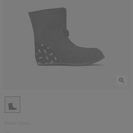
Farbe:
None