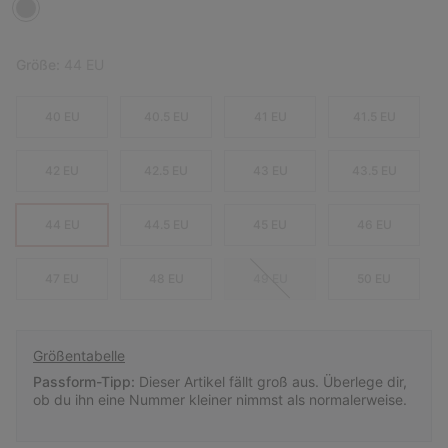
Größe:
44 EU
40 EU
40.5 EU
41 EU
41.5 EU
42 EU
42.5 EU
43 EU
43.5 EU
44 EU
44.5 EU
45 EU
46 EU
47 EU
48 EU
49 EU
50 EU
Größentabelle
Passform-Tipp:
Dieser Artikel fällt groß aus. Überlege dir,
ob du ihn eine Nummer kleiner nimmst als normalerweise.