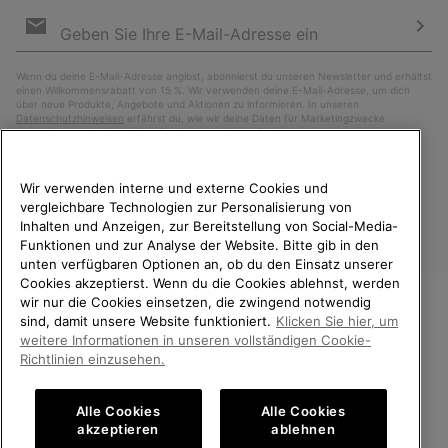
Newsletter-
Anmeldung
Abo
Wenn du deine E-Mail-Adresse angibst, abonnierst du unseren Newsletter und erhältst
einen Willkommensrabatt von 15 %. Wir verwenden deine E-Mail-Adresse, um dich
über neue Produkte, Angebote und Aktionen zu informieren. In unseren
Datenschutzhinweisen
erfährst du, wie wir deine Daten für Marketingzwecke
verarbeiten und wie du deine Zustimmung widerrufen kannst.
Wir verwenden interne und externe Cookies und
vergleichbare Technologien zur Personalisierung von
Inhalten und Anzeigen, zur Bereitstellung von Social-Media-
Funktionen und zur Analyse der Website. Bitte gib in den
unten verfügbaren Optionen an, ob du den Einsatz unserer
Cookies akzeptierst. Wenn du die Cookies ablehnst, werden
wir nur die Cookies einsetzen, die zwingend notwendig
sind, damit unsere Website funktioniert.
Klicken Sie hier, um
Deutschland
WILLKOMMEN BEI SOREL.
weitere Informationen in unseren vollständigen Cookie-
BITTE WÄHLEN SIE IHR
Richtlinien einzusehen.
©
2026
SOREL. Alle Rechte vorbehalten.
LIEFERLAND.
Datenschutz
Nutzungsbedingungen
Alle Cookies
Alle Cookies
Online-Einkauf verfügbar
Allgemeine Verkaufsbedingungen
Garantiebestimmungen
Cookies
akzeptieren
ablehnen