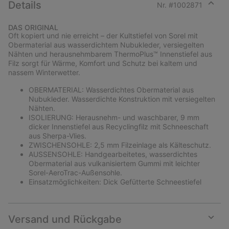
Details
Nr. #
1002871
Expan
or
DAS ORIGINAL
collap
Oft kopiert und nie erreicht – der Kultstiefel von Sorel mit
sectio
Obermaterial aus wasserdichtem Nubukleder, versiegelten
Nähten und herausnehmbarem ThermoPlus™ Innenstiefel aus
Filz sorgt für Wärme, Komfort und Schutz bei kaltem und
nassem Winterwetter.
OBERMATERIAL: Wasserdichtes Obermaterial aus
Nubukleder. Wasserdichte Konstruktion mit versiegelten
Nähten.
ISOLIERUNG: Herausnehm- und waschbarer, 9 mm
dicker Innenstiefel aus Recyclingfilz mit Schneeschaft
aus Sherpa-Vlies.
ZWISCHENSOHLE: 2,5 mm Filzeinlage als Kälteschutz.
AUSSENSOHLE: Handgearbeitetes, wasserdichtes
Obermaterial aus vulkanisiertem Gummi mit leichter
Sorel-AeroTrac-Außensohle.
Einsatzmöglichkeiten: Dick Gefütterte Schneestiefel
Versand und Rückgabe
Expan