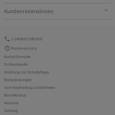
or
collap
Kundenrezensionen
sectio
Expan
or
collap
sectio
(+)498912081005
Kundenservice
Kontaktformular
Größentabelle
Anleitung zur Schuhpflege
Rücksendungen
Vom Kaufvertrag zurücktreten
Bestellstatus
Versand
Zahlung