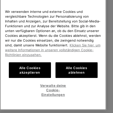
Wir verwenden interne und externe Cookies und
vergleichbare Technologien zur Personalisierung von
Inhalten und Anzeigen, zur Bereitstellung von Social-Media-
Funktionen und zur Analyse der Website. Bitte gib in den
unten verfügbaren Optionen an, ob du den Einsatz unserer
Cookies akzeptierst. Wenn du die Cookies ablehnst, werden
wir nur die Cookies einsetzen, die zwingend notwendig
sind, damit unsere Website funktioniert.
Klicken Sie hier, um
Deutschland
WILLKOMMEN BEI SOREL.
weitere Informationen in unseren vollständigen Cookie-
BITTE WÄHLEN SIE IHR
Richtlinien einzusehen.
©
2026
SOREL. Alle Rechte vorbehalten.
LIEFERLAND.
Datenschutz
Nutzungsbedingungen
Alle Cookies
Alle Cookies
Online-Einkauf verfügbar
Allgemeine Verkaufsbedingungen
Garantiebestimmungen
Cookies
akzeptieren
ablehnen
Impressum
Public CBCR
United States
Online-
Verwalte deine
Einkauf
Cookie-
Kundenservice: Mo- Fr. 9:00 - 13:00 & 14:00- 18:00 Uhr
verfügb
Germany
Deutschland
Online-
(+)498912081005
Einstellungen
Einkauf
verfügb
ALLE LÄNDER ANZEIGEN