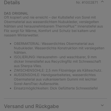
Details
Nr. #
1002871
Expan
or
DAS ORIGINAL
collap
Oft kopiert und nie erreicht – der Kultstiefel von Sorel mit
sectio
Obermaterial aus wasserdichtem Nubukleder, versiegelten
Nähten und herausnehmbarem ThermoPlus™ Innenstiefel aus
Filz sorgt für Wärme, Komfort und Schutz bei kaltem und
nassem Winterwetter.
OBERMATERIAL: Wasserdichtes Obermaterial aus
Nubukleder. Wasserdichte Konstruktion mit versiegelten
Nähten.
ISOLIERUNG: Herausnehm- und waschbarer, 9 mm
dicker Innenstiefel aus Recyclingfilz mit Schneeschaft
aus Sherpa-Vlies.
ZWISCHENSOHLE: 2,5 mm Filzeinlage als Kälteschutz.
AUSSENSOHLE: Handgearbeitetes, wasserdichtes
Obermaterial aus vulkanisiertem Gummi mit leichter
Sorel-AeroTrac-Außensohle.
Einsatzmöglichkeiten: Dick Gefütterte Schneestiefel
Versand und Rückgabe
Expan