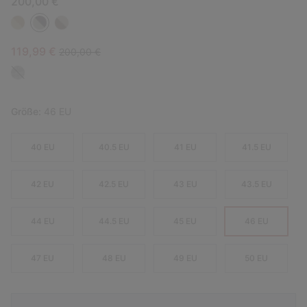
200,00 €
Sale price:
Regular price:
119,99 €
200,00 €
Größe:
46 EU
40 EU
40.5 EU
41 EU
41.5 EU
42 EU
42.5 EU
43 EU
43.5 EU
44 EU
44.5 EU
45 EU
46 EU
47 EU
48 EU
49 EU
50 EU