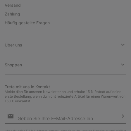
Versand
Zahlung
Häufig gestellte Fragen
Über uns
Shoppen
Trete mit uns in Kontakt
Melde dich für unseren Newsletter an und erhalte 15 % Rabatt auf deine
erste Bestellung, wenn du nicht reduzierte Artikel für einen Warenwert von
150 € einkaufst.
Newsletter-
Anmeldung
Abo
Wenn du deine E-Mail-Adresse angibst, abonnierst du unseren Newsletter und erhältst