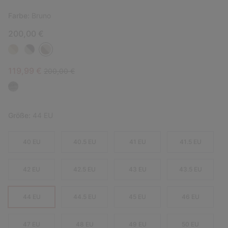
Farbe:
Bruno
200,00 €
Sale price:
Regular price:
119,99 €
200,00 €
Größe:
44 EU
40 EU
40.5 EU
41 EU
41.5 EU
42 EU
42.5 EU
43 EU
43.5 EU
44 EU
44.5 EU
45 EU
46 EU
47 EU
48 EU
49 EU
50 EU