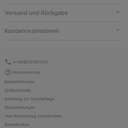
Versand und Rückgabe
Expan
or
collap
Kundenrezensionen
sectio
Expan
or
collap
sectio
(+)498912081005
Kundenservice
Kontaktformular
Größentabelle
Anleitung zur Schuhpflege
Rücksendungen
Vom Kaufvertrag zurücktreten
Bestellstatus