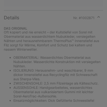
Details
Nr. #
1002871
Expan
or
DAS ORIGINAL
collap
Oft kopiert und nie erreicht – der Kultstiefel von Sorel mit
sectio
Obermaterial aus wasserdichtem Nubukleder, versiegelten
Nähten und herausnehmbarem ThermoPlus™ Innenstiefel aus
Filz sorgt für Wärme, Komfort und Schutz bei kaltem und
nassem Winterwetter.
OBERMATERIAL: Wasserdichtes Obermaterial aus
Nubukleder. Wasserdichte Konstruktion mit versiegelten
Nähten.
ISOLIERUNG: Herausnehm- und waschbarer, 9 mm
dicker Innenstiefel aus Recyclingfilz mit Schneeschaft
aus Sherpa-Vlies.
ZWISCHENSOHLE: 2,5 mm Filzeinlage als Kälteschutz.
AUSSENSOHLE: Handgearbeitetes, wasserdichtes
Obermaterial aus vulkanisiertem Gummi mit leichter
Sorel-AeroTrac-Außensohle.
Einsatzmöglichkeiten: Dick Gefütterte Schneestiefel