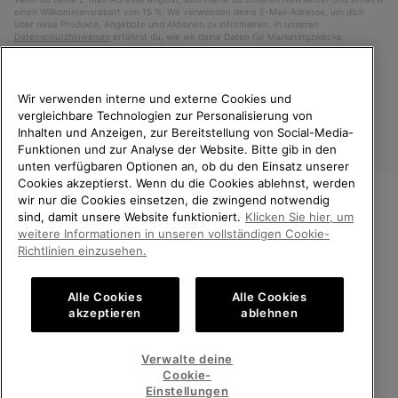
einen Willkommensrabatt von 15 %. Wir verwenden deine E-Mail-Adresse, um dich
über neue Produkte, Angebote und Aktionen zu informieren. In unseren
Datenschutzhinweisen
erfährst du, wie wir deine Daten für Marketingzwecke
verarbeiten und wie du deine Zustimmung widerrufen kannst.
Wir verwenden interne und externe Cookies und
vergleichbare Technologien zur Personalisierung von
Inhalten und Anzeigen, zur Bereitstellung von Social-Media-
Funktionen und zur Analyse der Website. Bitte gib in den
unten verfügbaren Optionen an, ob du den Einsatz unserer
Cookies akzeptierst. Wenn du die Cookies ablehnst, werden
wir nur die Cookies einsetzen, die zwingend notwendig
sind, damit unsere Website funktioniert.
Klicken Sie hier, um
Deutschland
WILLKOMMEN BEI SOREL.
weitere Informationen in unseren vollständigen Cookie-
BITTE WÄHLEN SIE IHR
©
2026
SOREL. Alle Rechte vorbehalten.
Richtlinien einzusehen.
LIEFERLAND.
Datenschutz
Nutzungsbedingungen
Alle Cookies
Alle Cookies
Online-Einkauf verfügbar
Allgemeine Verkaufsbedingungen
Garantiebestimmungen
Cookies
akzeptieren
ablehnen
Impressum
Public CBCR
United States
Online-
Verwalte deine
Einkauf
Cookie-
Kundenservice: Mo- Fr. 9:00 - 13:00 & 14:00- 18:00 Uhr
verfügb
Germany
Deutschland
Online-
(+)498912081005
Einstellungen