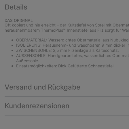
Details
DAS ORIGINAL
Oft kopiert und nie erreicht – der Kultstiefel von Sorel mit Ober
herausnehmbarem ThermoPlus™ Innenstiefel aus Filz sorgt für Wä
OBERMATERIAL: Wasserdichtes Obermaterial aus Nubukleder.
ISOLIERUNG: Herausnehm- und waschbarer, 9 mm dicker Inne
ZWISCHENSOHLE: 2,5 mm Filzeinlage als Kälteschutz.
AUSSENSOHLE: Handgearbeitetes, wasserdichtes Obermateria
Außensohle.
Einsatzmöglichkeiten: Dick Gefütterte Schneestiefel
Versand und Rückgabe
Kundenrezensionen