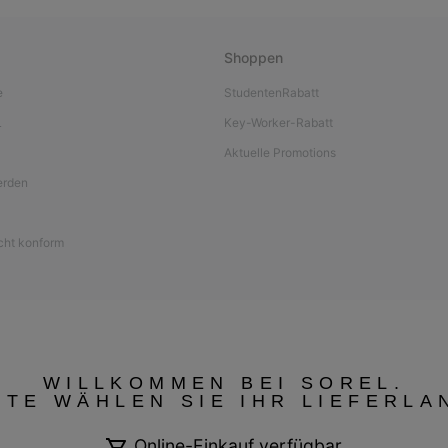
Shoppen
e
StudentenRabatt
L
Key-Worker-Rabatt
Aktuelle Promotions
werden
icht konform
WILLKOMMEN BEI SOREL.
TTE WÄHLEN SIE IHR LIEFERLA
Online-Einkauf verfügbar