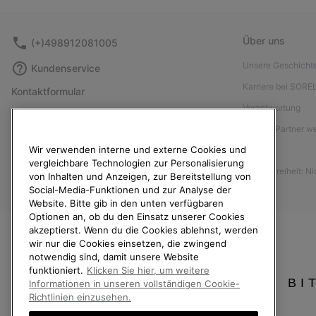
Über uns
(+)498912081005
Unsere Geschicht
Kundenservice
Karriere bei SORE
Kontaktformular
Verantwortung
Größentabelle
Affiliate Partner 
Anleitung zur Schuhpflege
Wir verwenden interne und externe Cookies und
Presse
Rücksendungen
vergleichbare Technologien zur Personalisierung
Barrierefreiheit: N
Vom Kaufvertrag zurücktreten
von Inhalten und Anzeigen, zur Bereitstellung von
Social-Media-Funktionen und zur Analyse der
Bestellstatus
Website. Bitte gib in den unten verfügbaren
Optionen an, ob du den Einsatz unserer Cookies
Versand
akzeptierst. Wenn du die Cookies ablehnst, werden
Zahlung
wir nur die Cookies einsetzen, die zwingend
notwendig sind, damit unsere Website
Häufig gestellte Fragen
funktioniert.
Klicken Sie hier, um weitere
BI
Informationen in unseren vollständigen Cookie-
Richtlinien einzusehen.