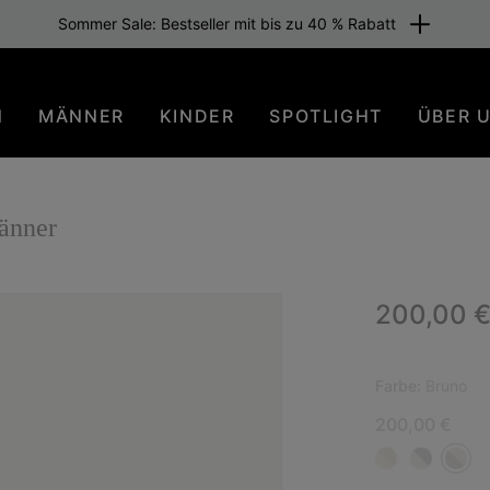
Sommer Sale: Bestseller mit bis zu 40 % Rabatt
N
MÄNNER
KINDER
SPOTLIGHT
ÜBER 
änner
Regular p
200,00 
NEU
Farbe:
Bruno
200,00 €