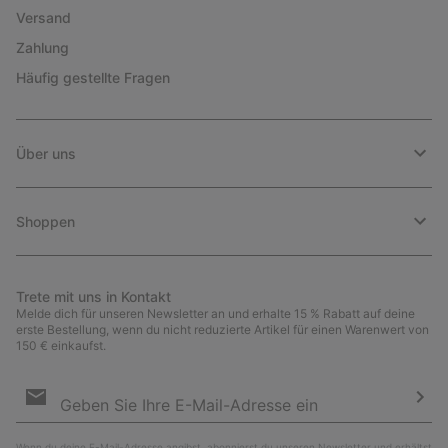
Versand
Zahlung
Häufig gestellte Fragen
Über uns
Shoppen
Trete mit uns in Kontakt
Melde dich für unseren Newsletter an und erhalte 15 % Rabatt auf deine
erste Bestellung, wenn du nicht reduzierte Artikel für einen Warenwert von
150 € einkaufst.
Newsletter-
Anmeldung
Abo
Wenn du deine E-Mail-Adresse angibst, abonnierst du unseren Newsletter und erhältst