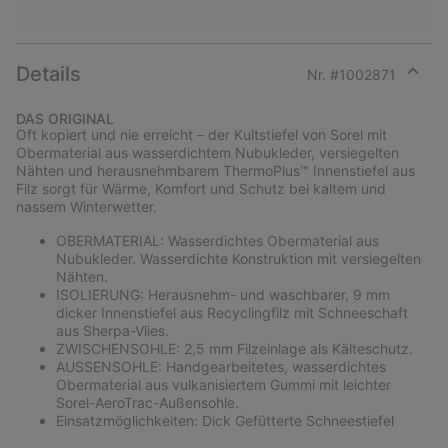
Details
Nr. #
1002871
Expan
or
DAS ORIGINAL
collap
Oft kopiert und nie erreicht – der Kultstiefel von Sorel mit
sectio
Obermaterial aus wasserdichtem Nubukleder, versiegelten
Nähten und herausnehmbarem ThermoPlus™ Innenstiefel aus
Filz sorgt für Wärme, Komfort und Schutz bei kaltem und
nassem Winterwetter.
OBERMATERIAL: Wasserdichtes Obermaterial aus
Nubukleder. Wasserdichte Konstruktion mit versiegelten
Nähten.
ISOLIERUNG: Herausnehm- und waschbarer, 9 mm
dicker Innenstiefel aus Recyclingfilz mit Schneeschaft
aus Sherpa-Vlies.
ZWISCHENSOHLE: 2,5 mm Filzeinlage als Kälteschutz.
AUSSENSOHLE: Handgearbeitetes, wasserdichtes
Obermaterial aus vulkanisiertem Gummi mit leichter
Sorel-AeroTrac-Außensohle.
Einsatzmöglichkeiten: Dick Gefütterte Schneestiefel