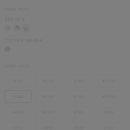
Farbe:
Bruno
200,00 €
Sale price:
Regular price:
119,99 €
200,00 €
Größe:
42 EU
40 EU
40.5 EU
41 EU
41.5 EU
42 EU
42.5 EU
43 EU
43.5 EU
44 EU
44.5 EU
45 EU
46 EU
47 EU
48 EU
49 EU
50 EU