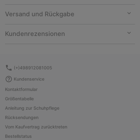
Versand und Rückgabe
Expan
or
collap
Kundenrezensionen
sectio
Expan
or
collap
sectio
(+)498912081005
Kundenservice
Kontaktformular
Größentabelle
Anleitung zur Schuhpflege
Rücksendungen
Vom Kaufvertrag zurücktreten
Bestellstatus