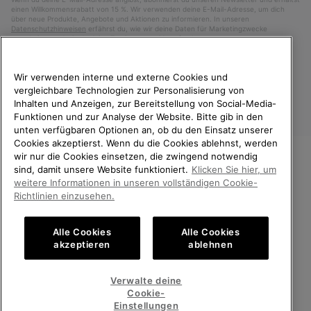
einen Willkommensrabatt von 15 %. Wir verwenden deine E-Mail-Adresse, um dich
über neue Produkte, Angebote und Aktionen zu informieren. In unseren
Datenschutzhinweisen
erfährst du, wie wir deine Daten für Marketingzwecke
verarbeiten und wie du deine Zustimmung widerrufen kannst.
Wir verwenden interne und externe Cookies und
vergleichbare Technologien zur Personalisierung von
Inhalten und Anzeigen, zur Bereitstellung von Social-Media-
Funktionen und zur Analyse der Website. Bitte gib in den
unten verfügbaren Optionen an, ob du den Einsatz unserer
Cookies akzeptierst. Wenn du die Cookies ablehnst, werden
wir nur die Cookies einsetzen, die zwingend notwendig
sind, damit unsere Website funktioniert.
Klicken Sie hier, um
Deutschland
WILLKOMMEN BEI SOREL.
weitere Informationen in unseren vollständigen Cookie-
BITTE WÄHLEN SIE IHR
©
2026
SOREL. Alle Rechte vorbehalten.
Richtlinien einzusehen.
LIEFERLAND.
Datenschutz
Nutzungsbedingungen
Alle Cookies
Alle Cookies
Online-Einkauf verfügbar
Allgemeine Verkaufsbedingungen
Garantiebestimmungen
Cookies
akzeptieren
ablehnen
Impressum
Public CBCR
United States
Online-
Verwalte deine
Einkauf
Cookie-
Kundenservice: Mo- Fr. 9:00 - 13:00 & 14:00- 18:00 Uhr
verfügb
Germany
Deutschland
Online-
(+)498912081005
Einstellungen