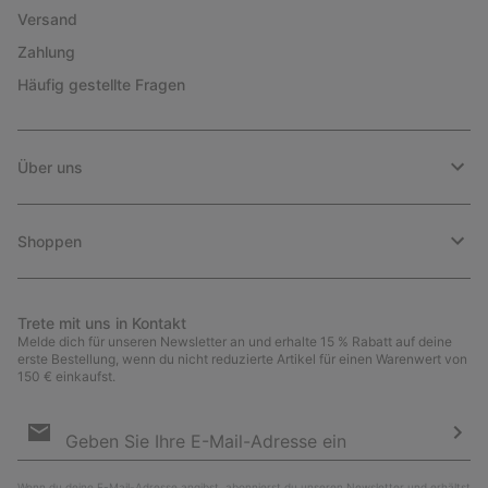
Versand
Zahlung
Häufig gestellte Fragen
Über uns
Shoppen
Trete mit uns in Kontakt
Melde dich für unseren Newsletter an und erhalte 15 % Rabatt auf deine
erste Bestellung, wenn du nicht reduzierte Artikel für einen Warenwert von
150 € einkaufst.
Newsletter-
Anmeldung
Abo
Wenn du deine E-Mail-Adresse angibst, abonnierst du unseren Newsletter und erhältst