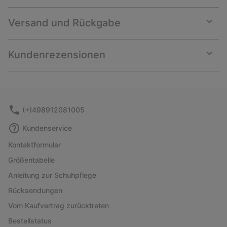
Versand und Rückgabe
Expan
or
collap
Kundenrezensionen
sectio
Expan
or
collap
sectio
(+)498912081005
Kundenservice
Kontaktformular
Größentabelle
Anleitung zur Schuhpflege
Rücksendungen
Vom Kaufvertrag zurücktreten
Bestellstatus