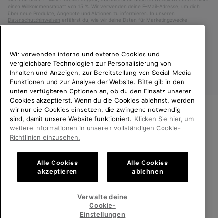
einen Willkommensrabatt von 15 %. Wir verwenden deine E-Mail-Adresse, um dich
über neue Produkte, Angebote und Aktionen zu informieren. In unseren
Datenschutzhinweisen
erfährst du, wie wir deine Daten für Marketingzwecke
verarbeiten und wie du deine Zustimmung widerrufen kannst.
Wir verwenden interne und externe Cookies und
vergleichbare Technologien zur Personalisierung von
Inhalten und Anzeigen, zur Bereitstellung von Social-Media-
Funktionen und zur Analyse der Website. Bitte gib in den
unten verfügbaren Optionen an, ob du den Einsatz unserer
Cookies akzeptierst. Wenn du die Cookies ablehnst, werden
wir nur die Cookies einsetzen, die zwingend notwendig
sind, damit unsere Website funktioniert.
Klicken Sie hier, um
Deutschland
WILLKOMMEN BEI SOREL.
weitere Informationen in unseren vollständigen Cookie-
BITTE WÄHLEN SIE IHR
©
2026
SOREL. Alle Rechte vorbehalten.
Richtlinien einzusehen.
LIEFERLAND.
Datenschutz
Nutzungsbedingungen
Alle Cookies
Alle Cookies
Online-Einkauf verfügbar
Allgemeine Verkaufsbedingungen
Garantiebestimmungen
Cookies
akzeptieren
ablehnen
Impressum
Public CBCR
United States
Online-
Verwalte deine
Einkauf
Cookie-
Kundenservice: Mo- Fr. 9:00 - 13:00 & 14:00- 18:00 Uhr
verfügb
Germany
Deutschland
Online-
(+)498912081005
Einstellungen