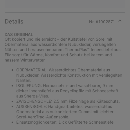
Details
Nr. #
1002871
Expan
or
DAS ORIGINAL
collap
Oft kopiert und nie erreicht – der Kultstiefel von Sorel mit
sectio
Obermaterial aus wasserdichtem Nubukleder, versiegelten
Nähten und herausnehmbarem ThermoPlus™ Innenstiefel aus
Filz sorgt für Wärme, Komfort und Schutz bei kaltem und
nassem Winterwetter.
OBERMATERIAL: Wasserdichtes Obermaterial aus
Nubukleder. Wasserdichte Konstruktion mit versiegelten
Nähten.
ISOLIERUNG: Herausnehm- und waschbarer, 9 mm
dicker Innenstiefel aus Recyclingfilz mit Schneeschaft
aus Sherpa-Vlies.
ZWISCHENSOHLE: 2,5 mm Filzeinlage als Kälteschutz.
AUSSENSOHLE: Handgearbeitetes, wasserdichtes
Obermaterial aus vulkanisiertem Gummi mit leichter
Sorel-AeroTrac-Außensohle.
Einsatzmöglichkeiten: Dick Gefütterte Schneestiefel